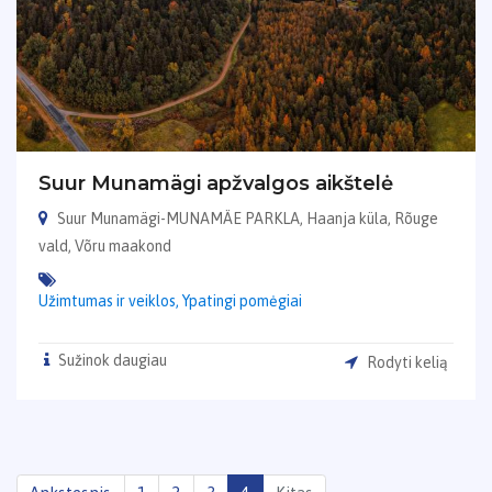
Suur Munamägi apžvalgos aikštelė
Suur Munamägi-MUNAMÄE PARKLA, Haanja küla, Rõuge
vald, Võru maakond
Užimtumas ir veiklos,
Ypatingi pomėgiai
Sužinok daugiau
Rodyti kelią