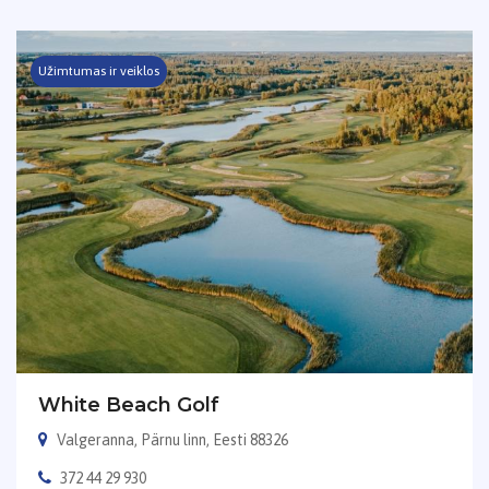
Užimtumas ir veiklos
White Beach Golf
Valgeranna, Pärnu linn, Eesti 88326
372 44 29 930