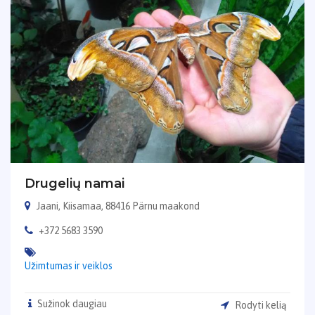
Drugelių namai
Jaani, Kiisamaa, 88416 Pärnu maakond
+372 5683 3590
Užimtumas ir veiklos
Sužinok daugiau
Rodyti kelią