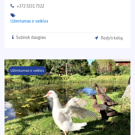
+372 5331 7322
Užimtumas ir veiklos
Sužinok daugiau
Rodyti kelią
Užimtumas ir veiklos