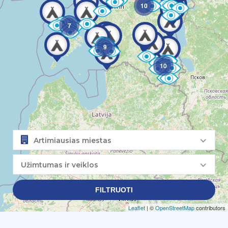
10
7
9
10
Artimiausias miestas
Užimtumas ir veiklos
FILTRUOTI
Leaflet
| ©
OpenStreetMap
contributors