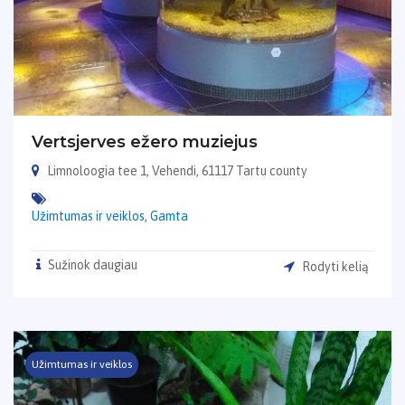
Vertsjerves ežero muziejus
Limnoloogia tee 1, Vehendi, 61117 Tartu county
Užimtumas ir veiklos,
Gamta
Sužinok daugiau
Rodyti kelią
Užimtumas ir veiklos