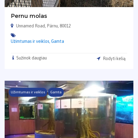
Pernu molas
Unnamed Road, Pärnu, 80012
Užimtumas ir veiklos,
Gamta
Sužinok daugiau
Rodyti kelią
Užimtumas ir veiklos
Gamta