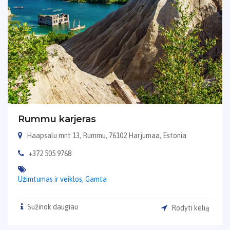
Rummu karjeras
Haapsalu mnt 13, Rummu, 76102 Harjumaa, Estonia
+372 505 9768
Užimtumas ir veiklos,
Gamta
Sužinok daugiau
Rodyti kelią