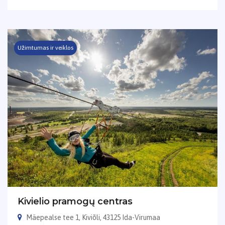
Užimtumas ir veiklos
Kivielio pramogų centras
Mäepealse tee 1, Kiviõli, 43125 Ida-Virumaa