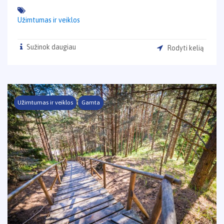
Užimtumas ir veiklos
Sužinok daugiau
Rodyti kelią
Užimtumas ir veiklos
Gamta