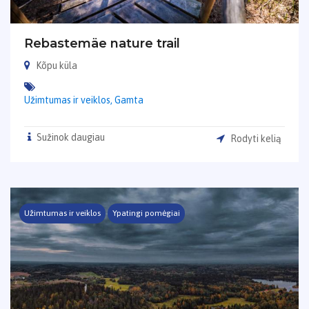
Rebastemäe nature trail
Kõpu küla
Užimtumas ir veiklos,
Gamta
Sužinok daugiau
Rodyti kelią
Užimtumas ir veiklos
Ypatingi pomėgiai