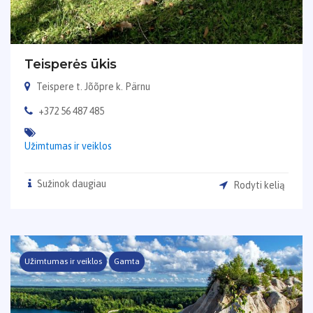
Teisperės ūkis
Teispere t. Jõõpre k. Pärnu
+372 56 487 485
Užimtumas ir veiklos
Sužinok daugiau
Rodyti kelią
Užimtumas ir veiklos
Gamta