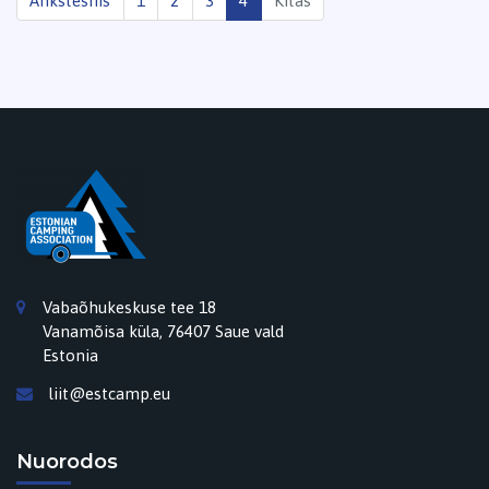
Ankstesnis
1
2
3
4
Kitas
Vabaõhukeskuse tee 18
Vanamõisa küla, 76407 Saue vald
Estonia
liit@estcamp.eu
Nuorodos