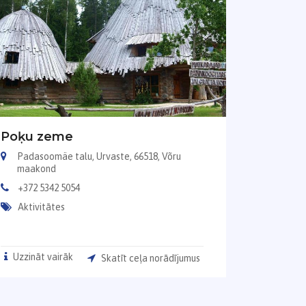
Poķu zeme
Padasoomäe talu, Urvaste, 66518, Võru
maakond
+372 5342 5054
Aktivitātes
Uzzināt vairāk
Skatīt ceļa norādījumus