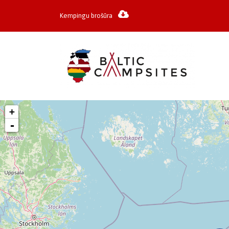
Kempingu brošūra
+
-