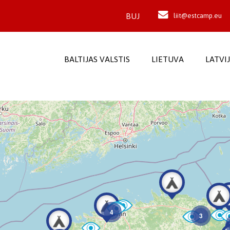
BUJ
liit@estcamp.eu
BALTIJAS VALSTIS
LIETUVA
LATVI
4
3