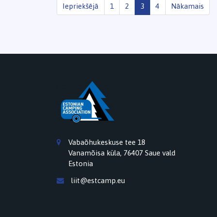
Iepriekšējā
1
2
3
4
Nākamais
Vabaõhukeskuse tee 18
Vanamõisa küla, 76407 Saue vald
Estonia
liit@estcamp.eu