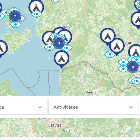
7
9
9
ta
Aktivitātes