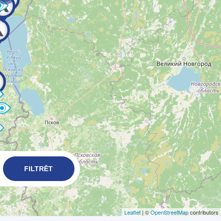
FILTRĒT
Leaflet
| ©
OpenStreetMap
contributors