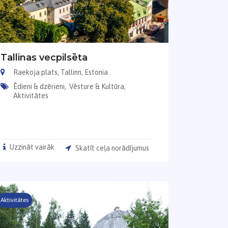
Tallinas vecpilsēta
Raekoja plats, Tallinn, Estonia
Ēdieni & dzērieni,
Vēsture & Kultūra,
Aktivitātes
Uzzināt vairāk
Skatīt ceļa norādījumus
Aktivitātes