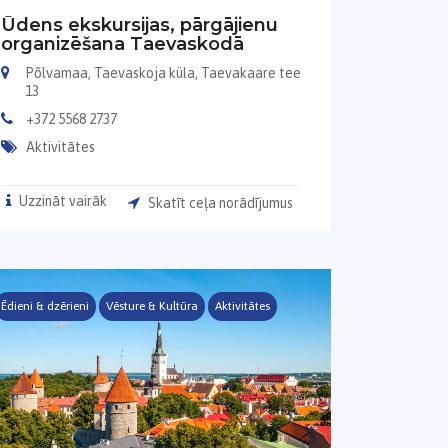
Ūdens ekskursijas, pārgājienu
organizēšana Taevaskodā
Põlvamaa, Taevaskoja küla, Taevakaare tee
13
+372 5568 2737
Aktivitātes
Uzzināt vairāk
Skatīt ceļa norādījumus
Ēdieni & dzērieni
Vēsture & Kultūra
Aktivitātes