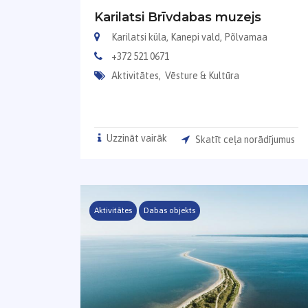
Karilatsi Brīvdabas muzejs
Karilatsi küla, Kanepi vald, Põlvamaa
+372 521 0671
Aktivitātes,
Vēsture & Kultūra
Uzzināt vairāk
Skatīt ceļa norādījumus
Aktivitātes
Dabas objekts