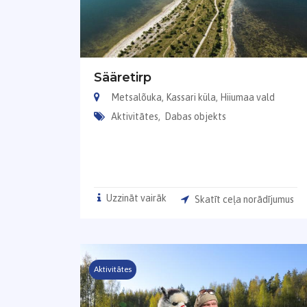
Sääretirp
Metsalõuka, Kassari küla, Hiiumaa vald
Aktivitātes,
Dabas objekts
Uzzināt vairāk
Skatīt ceļa norādījumus
Aktivitātes