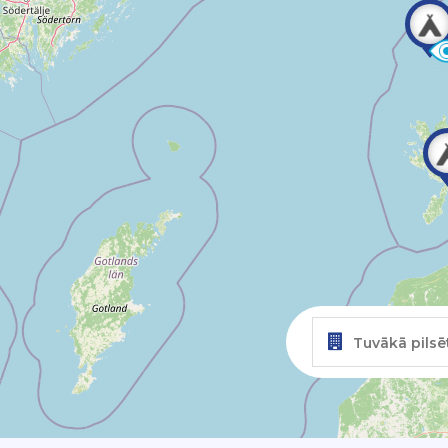
Tuvākā pilsē