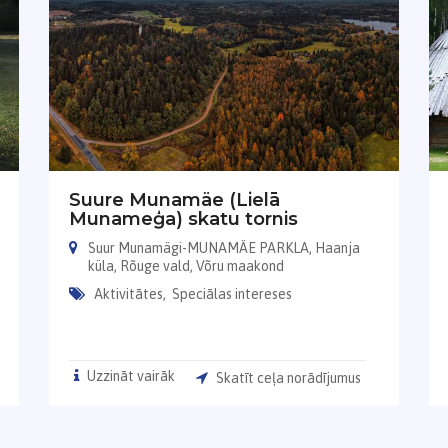
Suure Munamäe (Lielā
Munameģa) skatu tornis
Suur Munamägi-MUNAMÄE PARKLA, Haanja
küla, Rõuge vald, Võru maakond
Aktivitātes,
Speciālas intereses
Uzzināt vairāk
Skatīt ceļa norādījumus