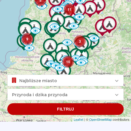
5
11
9
3
10
Najbliższe miasto
Przyroda i dzika przyroda
FILTRUJ
Leaflet
| ©
OpenStreetMap
contributors