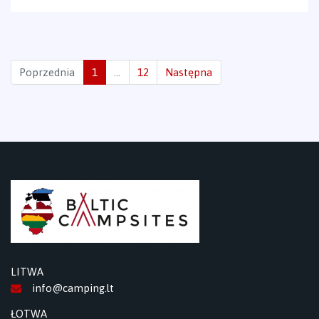
Poprzednia
1
…
12
Następna
LITWA
info@camping.lt
ŁOTWA