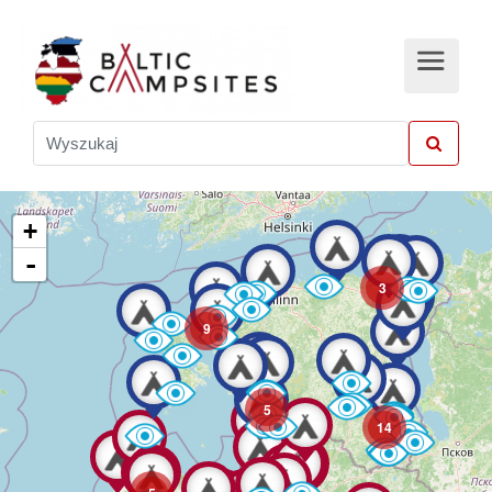
+
-
3
9
5
14