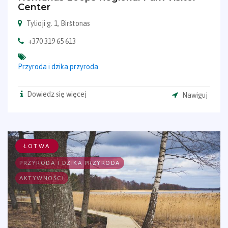
Center
Tylioji g. 1, Birštonas
+370 319 65 613
Przyroda i dzika przyroda
Dowiedz się więcej
Nawiguj
ŁOTWA
PRZYRODA I DZIKA PRZYRODA
AKTYWNOŚCI