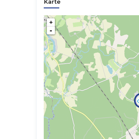
Karte
+
-