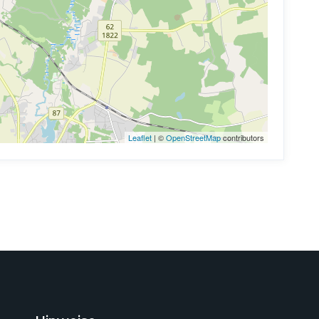
Leaflet
| ©
OpenStreetMap
contributors