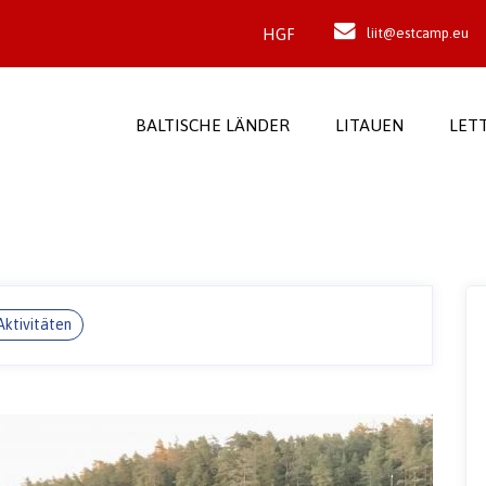
HGF
liit@estcamp.eu
BALTISCHE LÄNDER
LITAUEN
LET
Aktivitäten