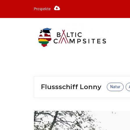
Prospekte
Flussschiff Lonny
Natur