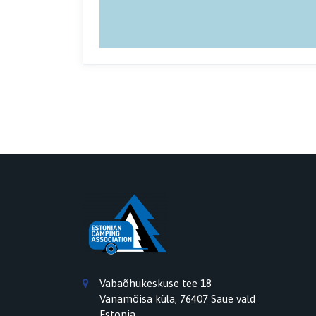
Vabaõhukeskuse tee 18
Vanamõisa küla, 76407 Saue vald
Estonia