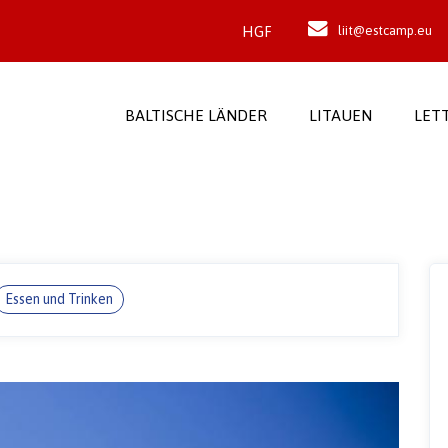
HGF
liit@estcamp.eu
BALTISCHE LÄNDER
LITAUEN
LET
Essen und Trinken