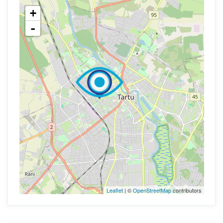
+
-
Leaflet
| ©
OpenStreetMap
contributors