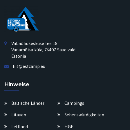
Vabaõhukeskuse tee 18
Vanamõisa küla, 76407 Saue vald
Estonia
liit@estcamp.eu
Hinweise
Baltische Länder
Campings
Litauen
Sehenswürdigkeiten
Lettland
HGF