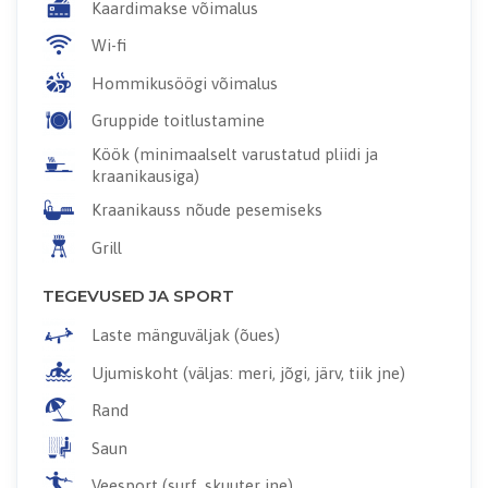
Kaardimakse võimalus
Wi-fi
Hommikusöögi võimalus
Gruppide toitlustamine
Köök (minimaalselt varustatud pliidi ja
kraanikausiga)
Kraanikauss nõude pesemiseks
Grill
TEGEVUSED JA SPORT
Laste mänguväljak (õues)
Ujumiskoht (väljas: meri, jõgi, järv, tiik jne)
Rand
Saun
Veesport (surf, skuuter jne)