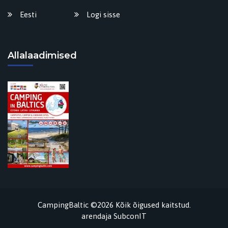
Eesti
Logi sisse
Allalaadimised
CampingBaltic ©2026 Kõik õigused kaitstud.
arendaja
SubconIT