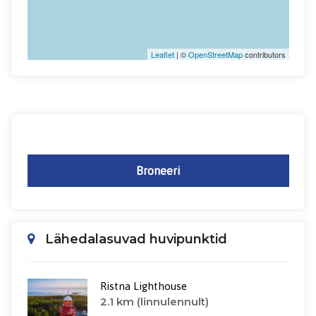
Leaflet
| ©
OpenStreetMap
contributors
Broneeri
Lähedalasuvad huvipunktid
Ristna Lighthouse
2.1 km (linnulennult)