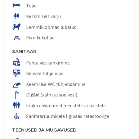
Toad
Keskmiselt varju
Lemmikloomad lubatud
Piknikukohad
SANITAAR
Puhta vee tankimine
Reovee tühjendus
Keemilise WC tühjendamine
Duššid (külm ja soe vesi)
Eraldi duširuumid meestele ja naistele
Sanitaarruumidele ligipääs ratastooliga
TEENUSED JA MUGAVUSED