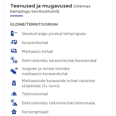
Teenused ja mugavused
(Olemas
kämpingu territooriumil)
ÜLDINE/TERRITOORIUM
Valvatud/aiaga piiratud kämpinguala
Karavanikohad
Matkaauto kohad
Elektriühendus karavanikohal/karavanialal
Joogivee ja reovee ühendus
matkaauto/karavanikohal
Matkaautode/karavanide kohad rasketele
sõidukitele (5+ tonni)
Telkimiskohad
Elektriühendus telkimiskohal/telkimisalal
Kämpingmajad