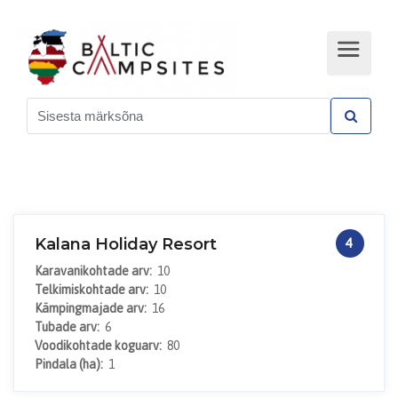
Kalana Holiday Resort
4
Karavanikohtade arv:
10
Telkimiskohtade arv:
10
Kämpingmajade arv:
16
Tubade arv:
6
Voodikohtade koguarv:
80
Pindala (ha):
1