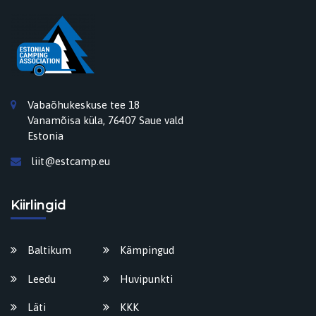
Vabaõhukeskuse tee 18
Vanamõisa küla, 76407 Saue vald
Estonia
liit@estcamp.eu
Kiirlingid
Baltikum
Kämpingud
Leedu
Huvipunkti
Läti
KKK