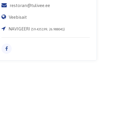
restoran@tulivee.ee
Veebisait
NAVIGEERI
(59.435199, 26.988041)