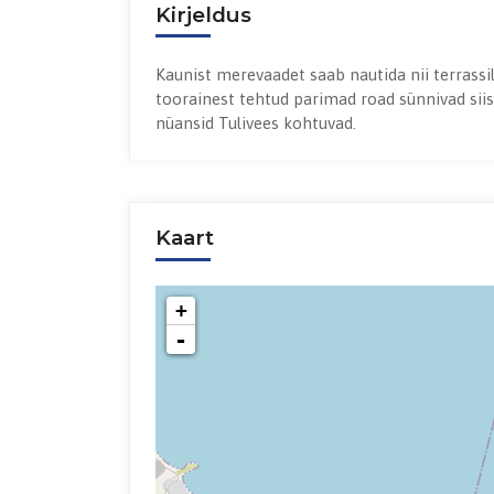
Kirjeldus
Kaunist merevaadet saab nautida nii terrassil
toorainest tehtud parimad road sünnivad siis, 
nüansid Tulivees kohtuvad.
Kaart
+
-