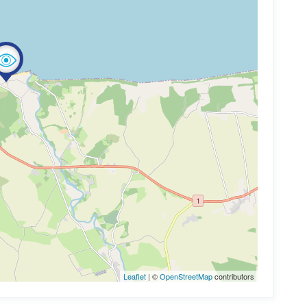
Leaflet
| ©
OpenStreetMap
contributors