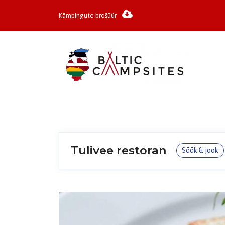
Kämpingute brošüür
Tulivee restoran
Söök & jook