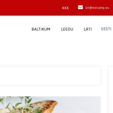
KKK
liit@estcamp.eu
EESTI
BALTIKUM
LEEDU
LÄTI