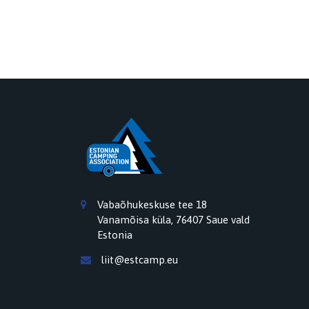
Vabaõhukeskuse tee 18
Vanamõisa küla, 76407 Saue vald
Estonia
liit@estcamp.eu