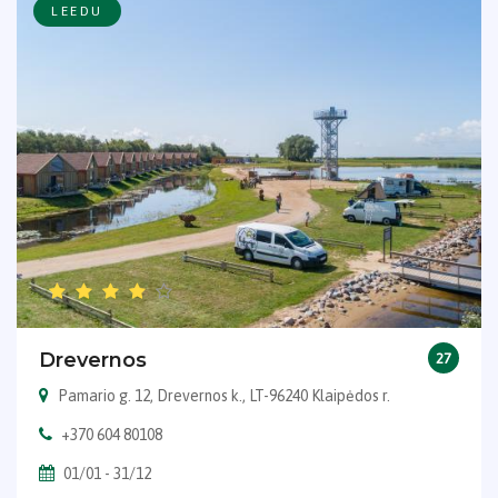
LEEDU
Drevernos
27
Pamario g. 12, Drevernos k., LT-96240 Klaipėdos r.
+370 604 80108
01/01 - 31/12