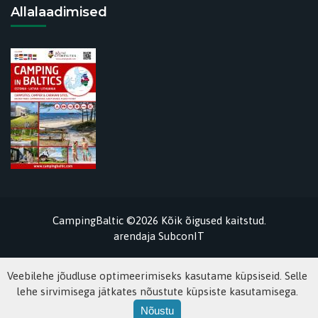
Allalaadimised
CampingBaltic ©2026 Kõik õigused kaitstud.
arendaja
SubconIT
Veebilehe jõudluse optimeerimiseks kasutame küpsiseid. Selle
lehe sirvimisega jätkates nõustute küpsiste kasutamisega.
Nõustu