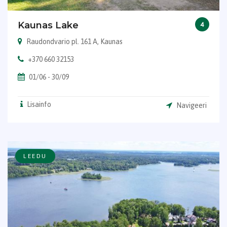
Kaunas Lake
4
Raudondvario pl. 161 A, Kaunas
+370 660 32153
01/06 - 30/09
Lisainfo
Navigeeri
LEEDU