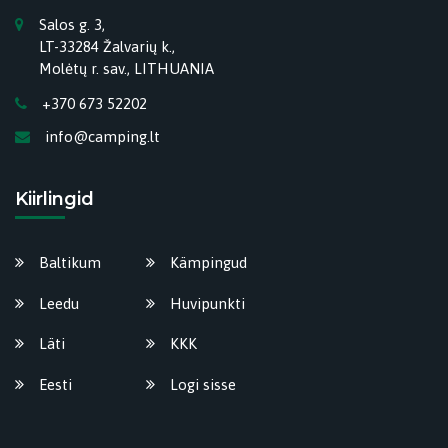
Salos g. 3,
LT-33284 Žalvarių k.,
Molėtų r. sav., LITHUANIA
+370 673 52202
info@camping.lt
Kiirlingid
Baltikum
Kämpingud
Leedu
Huvipunkti
Läti
KKK
Eesti
Logi sisse