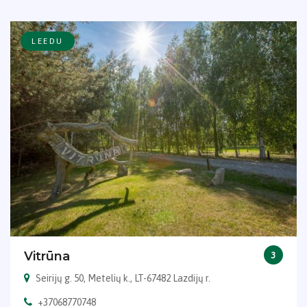
LEEDU
Vitrūna
3
Seirijų g. 50, Metelių k., LT-67482 Lazdijų r.
+37068770748