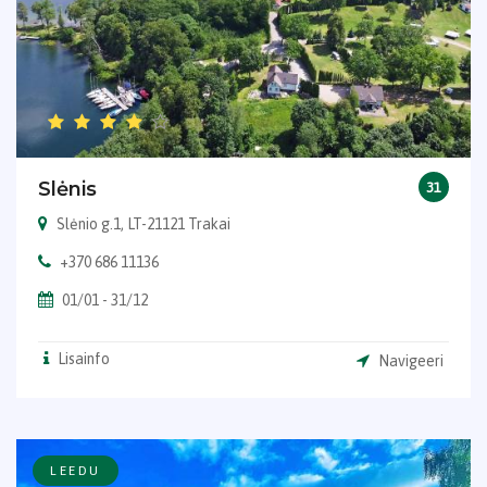
Slėnis
31
Slėnio g.1, LT-21121 Trakai
+370 686 11136
01/01 - 31/12
Lisainfo
Navigeeri
LEEDU