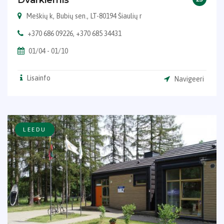
Dvarkiemis
Meškių k, Bubių sen., LT-80194 Šiaulių r
+370 686 09226, +370 685 34431
01/04 - 01/10
Lisainfo
Navigeeri
LEEDU