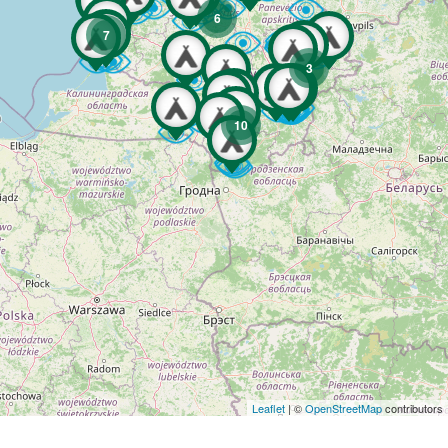
6
7
3
10
Leaflet
| ©
OpenStreetMap
contributors