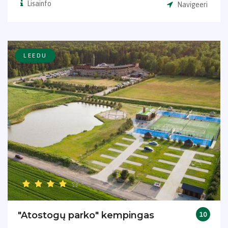
Lisainfo
Navigeeri
LEEDU
"Atostogų parko" kempingas
10