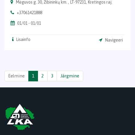
Mėguvos g. 30, Žibininkų km. , LT-97231, Kretingos raj.
+37061421888
01/01 - 01/01
Lisainfo
Navigeeri
Eelmine
1
2
3
Järgmine