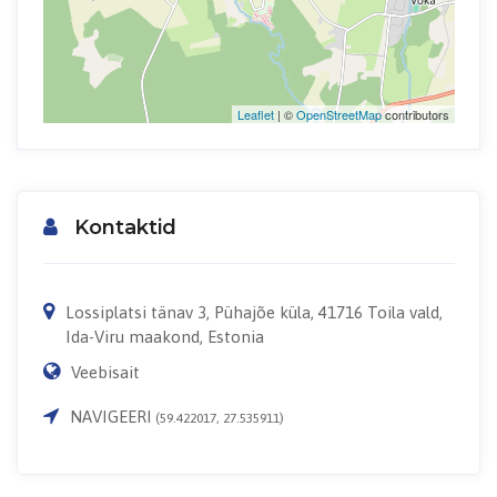
Leaflet
| ©
OpenStreetMap
contributors
Kontaktid
Lossiplatsi tänav 3, Pühajõe küla, 41716 Toila vald,
Ida-Viru maakond, Estonia
Veebisait
NAVIGEERI
(59.422017, 27.535911)