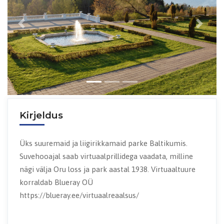
Previous
Next
Kirjeldus
Üks suuremaid ja liigirikkamaid parke Baltikumis.
Suvehooajal saab virtuaalprillidega vaadata, milline
nägi välja Oru loss ja park aastal 1938. Virtuaaltuure
korraldab Blueray OÜ
https://blueray.ee/virtuaalreaalsus/