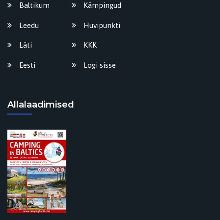
Baltikum
Kämpingud
Leedu
Huvipunkti
Läti
KKK
Eesti
Logi sisse
Allalaadimised