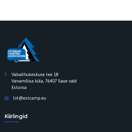
Vabaõhukeskuse tee 18
Vanamõisa küla, 76407 Saue vald
Estonia
liit@estcamp.eu
Kiirlingid