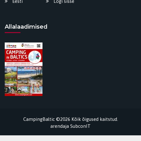
Eesti
Logi sisse
Allalaadimised
CampingBaltic ©2026 Kõik õigused kaitstud.
arendaja
SubconIT