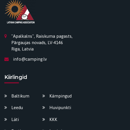
"Apalkalns", Raiskuma pagasts,
Pārgaujas novads, LV-4146
Riga, Latvia
info@camping.lv
Kiirlingid
Baltikum
Kämpingud
Leedu
Huvipunkti
Läti
KKK