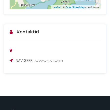
Leaflet
| ©
OpenStreetMap
contributors
Kontaktid
NAVIGEERI
(57.209622, 22.152281)