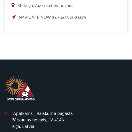
Klidziņa, Aizkraukles novads
NAVIGATE NOW
(56.618677, 25.058337)
"Apalkalns", Raiskuma pagasts,
Pārgaujas novads, LV-4146
Riga, Latvia