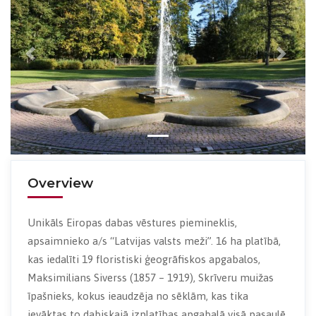
Previous
Next
Overview
Unikāls Eiropas dabas vēstures piemineklis,
apsaimnieko a/s “Latvijas valsts meži”. 16 ha platībā,
kas iedalīti 19 floristiski ģeogrāfiskos apgabalos,
Maksimilians Siverss (1857 – 1919), Skrīveru muižas
īpašnieks, kokus ieaudzēja no sēklām, kas tika
ievāktas to dabiskajā izplatības apgabalā visā pasaulē.