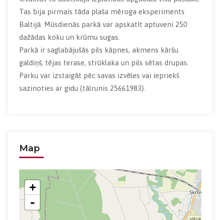
Tas bija pirmais tāda plaša mēroga eksperiments
Baltijā. Mūsdienās parkā var apskatīt aptuveni 250
dažādas koku un krūmu sugas.
Parkā ir saglabājušās pils kāpnes, akmens kāršu
galdiņš, tējas terase, strūklaka un pils sētas drupas.
Parku var izstaigāt pēc savas izvēles vai iepriekš
sazinoties ar gidu (tālrunis 25661983).
Map
+
-