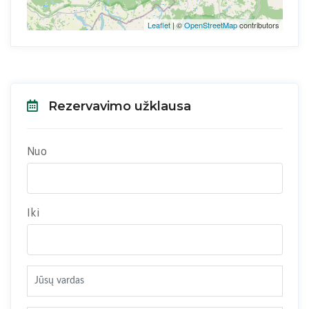
Leaflet
| ©
OpenStreetMap
contributors
Rezervavimo užklausa
Nuo
Iki