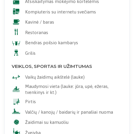
Atsiskaitymas mokėjimo kortelėmis
Kompiuteris su internetu svečiams
Kavinė / baras
Restoranas
Bendras poilsio kambarys
Grilis
VEIKLOS, SPORTAS IR UŽIMTUMAS
Vaikų žaidimų aikštelė (lauke)
Maudymosi vieta (lauke: jūra, upė, ežeras,
tvenkinys ir kt.)
Pirtis
Valčių / kanojų / baidarių ir panašiai nuoma
Žaidimai su kamuoliu
Žvejyba