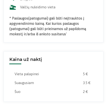
Valčių nuleidimo vieta
* Paslaugos(patogumai) gali būti neįtrauktos į
apgyvendinimo kainą. Kai kurios paslaugos
(patogumai) gali būti prieinamos už papildomą
mokestį ir/arba iš anksto susitarus'
Kaina už naktį
Vieta palapinei
5 €
Suaugusiam
3.5 €
Šuo
2 €