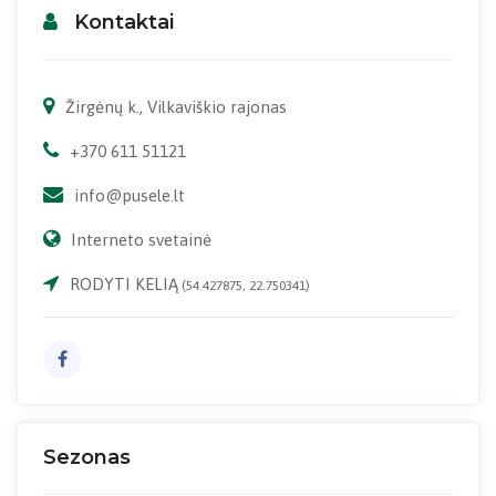
Kontaktai
Žirgėnų k., Vilkaviškio rajonas
+370 611 51121
info@pusele.lt
Interneto svetainė
RODYTI KELIĄ
(54.427875, 22.750341)
Sezonas