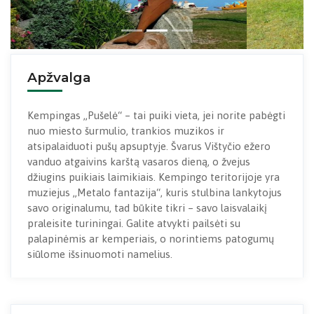
Apžvalga
Kempingas „Pušelė“ – tai puiki vieta, jei norite pabėgti
nuo miesto šurmulio, trankios muzikos ir
atsipalaiduoti pušų apsuptyje. Švarus Vištyčio ežero
vanduo atgaivins karštą vasaros dieną, o žvejus
džiugins puikiais laimikiais. Kempingo teritorijoje yra
muziejus „Metalo fantazija“, kuris stulbina lankytojus
savo originalumu, tad būkite tikri – savo laisvalaikį
praleisite turiningai. Galite atvykti pailsėti su
palapinėmis ar kemperiais, o norintiems patogumų
siūlome išsinuomoti namelius.