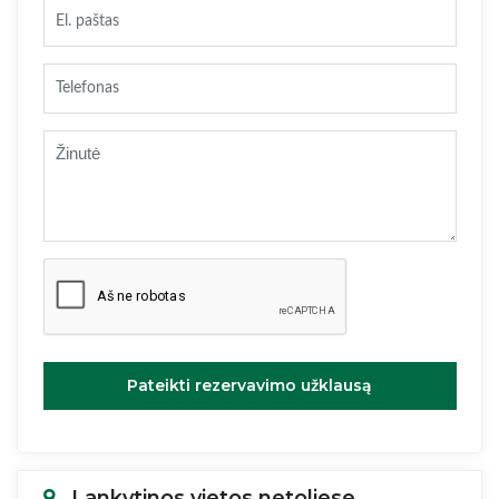
Pateikti rezervavimo užklausą
Lankytinos vietos netoliese