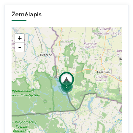
Žemėlapis
+
-
2