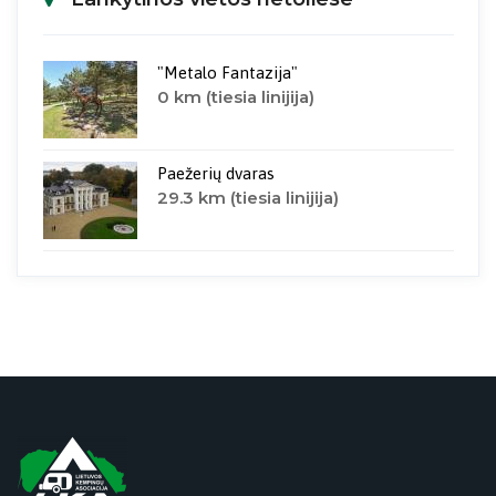
"Metalo Fantazija"
0 km (tiesia linijija)
Paežerių dvaras
29.3 km (tiesia linijija)