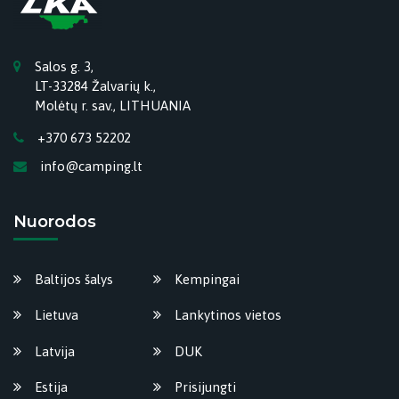
Salos g. 3,
LT-33284 Žalvarių k.,
Molėtų r. sav., LITHUANIA
+370 673 52202
info@camping.lt
Nuorodos
Baltijos šalys
Kempingai
Lietuva
Lankytinos vietos
Latvija
DUK
Estija
Prisijungti