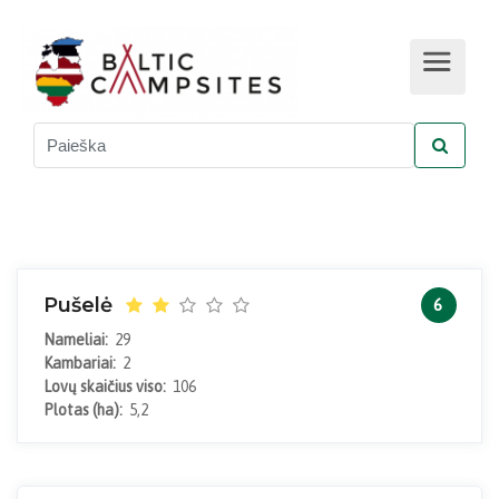
Pušelė
6
Nameliai:
29
Kambariai:
2
Lovų skaičius viso:
106
Plotas (ha):
5,2