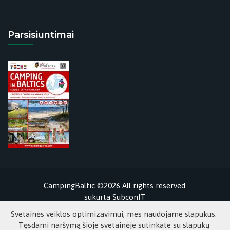
Parsisiuntimai
CampingBaltic ©2026 All rights reserved.
sukurta
SubconIT
Svetainės veiklos optimizavimui, mes naudojame slapukus.
Tęsdami naršymą šioje svetainėje sutinkate su slapukų