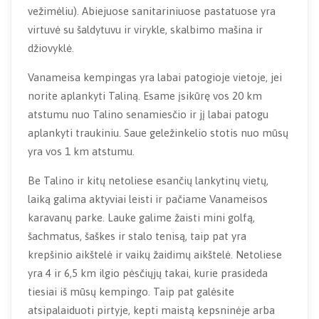
vežimėliu). Abiejuose sanitariniuose pastatuose yra
virtuvė su šaldytuvu ir virykle, skalbimo mašina ir
džiovyklė.
Vanameisa kempingas yra labai patogioje vietoje, jei
norite aplankyti Taliną. Esame įsikūrę vos 20 km
atstumu nuo Talino senamiesčio ir jį labai patogu
aplankyti traukiniu. Saue geležinkelio stotis nuo mūsų
yra vos 1 km atstumu.
Be Talino ir kitų netoliese esančių lankytinų vietų,
laiką galima aktyviai leisti ir pačiame Vanameisos
karavanų parke. Lauke galime žaisti mini golfą,
šachmatus, šaškes ir stalo tenisą, taip pat yra
krepšinio aikštelė ir vaikų žaidimų aikštelė. Netoliese
yra 4 ir 6,5 km ilgio pėsčiųjų takai, kurie prasideda
tiesiai iš mūsų kempingo. Taip pat galėsite
atsipalaiduoti pirtyje, kepti maistą kepsninėje arba