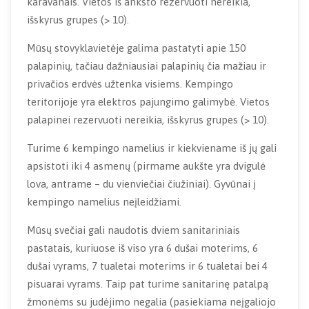
karavanais. Vietos iš anksto rezervuoti nereikia,
išskyrus grupes (> 10).
Mūsų stovyklavietėje galima pastatyti apie 150
palapinių, tačiau dažniausiai palapinių čia mažiau ir
privačios erdvės užtenka visiems. Kempingo
teritorijoje yra elektros pajungimo galimybė. Vietos
palapinei rezervuoti nereikia, išskyrus grupes (> 10).
Turime 6 kempingo namelius ir kiekviename iš jų gali
apsistoti iki 4 asmenų (pirmame aukšte yra dvigulė
lova, antrame – du vienviečiai čiužiniai). Gyvūnai į
kempingo namelius neįleidžiami.
Mūsų svečiai gali naudotis dviem sanitariniais
pastatais, kuriuose iš viso yra 6 dušai moterims, 6
dušai vyrams, 7 tualetai moterims ir 6 tualetai bei 4
pisuarai vyrams. Taip pat turime sanitarinę patalpą
žmonėms su judėjimo negalia (pasiekiama neįgaliojo