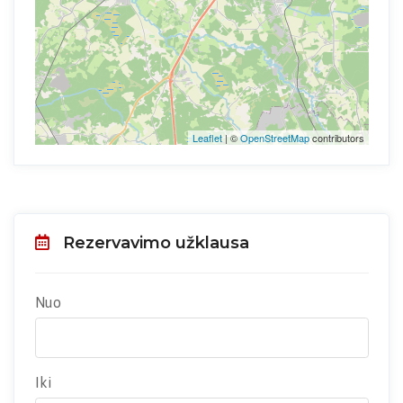
Leaflet
| ©
OpenStreetMap
contributors
Rezervavimo užklausa
Nuo
Iki