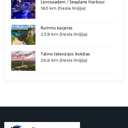
Lennusadam / Seaplane Harbour
18.5 km (tiesia linijija)
Rummu karjeras
23.8 km (tiesia linijija)
Talino televizijos bokštas
26.6 km (tiesia linijija)