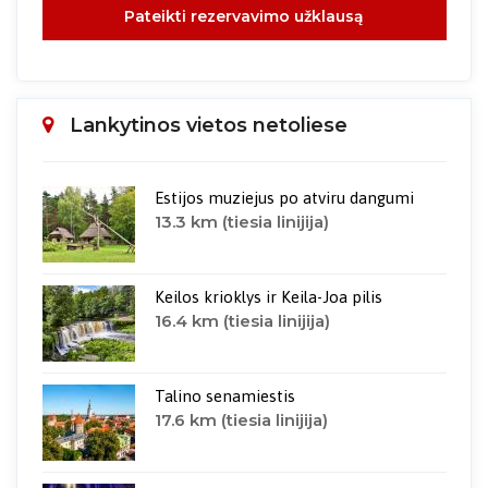
Pateikti rezervavimo užklausą
Lankytinos vietos netoliese
Estijos muziejus po atviru dangumi
13.3 km (tiesia linijija)
Keilos krioklys ir Keila-Joa pilis
16.4 km (tiesia linijija)
Talino senamiestis
17.6 km (tiesia linijija)