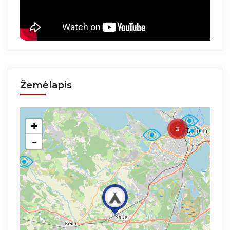
Žemėlapis
+
3
-