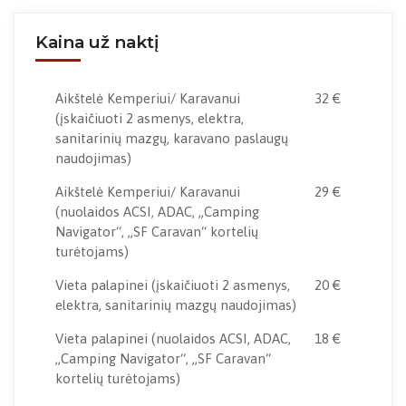
Kaina už naktį
Aikštelė Kemperiui/ Karavanui
32 €
(įskaičiuoti 2 asmenys, elektra,
sanitarinių mazgų, karavano paslaugų
naudojimas)
Aikštelė Kemperiui/ Karavanui
29 €
(nuolaidos ACSI, ADAC, „Camping
Navigator“, „SF Caravan“ kortelių
turėtojams)
Vieta palapinei
(įskaičiuoti 2 asmenys,
20 €
elektra, sanitarinių mazgų naudojimas)
Vieta palapinei
(nuolaidos ACSI, ADAC,
18 €
„Camping Navigator“, „SF Caravan“
kortelių turėtojams)