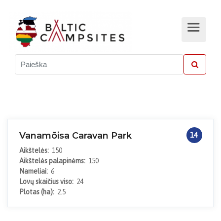
Vanamõisa Caravan Park
14
Aikštelės:
150
Aikštelės palapinėms:
150
Nameliai:
6
Lovų skaičius viso:
24
Plotas (ha):
2.5