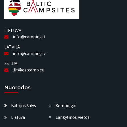
LIETUVA
info@camping.lt
LATVIJA
info@camping.lv
ESTIJA
liit@estcamp.eu
Nuorodos
Baltijos šalys
Kempingai
Lietuva
Lankytinos vietos