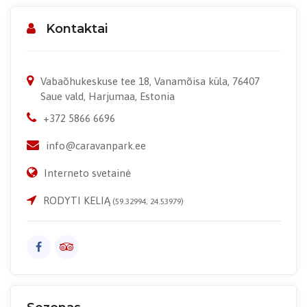
Kontaktai
Vabaõhukeskuse tee 18, Vanamõisa küla, 76407
Saue vald, Harjumaa, Estonia
+372 5866 6696
info@caravanpark.ee
Interneto svetainė
RODYTI KELIĄ
(59.32994, 24.53979)