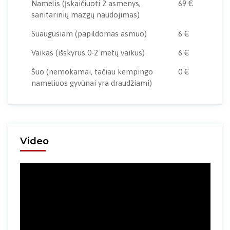
Namelis
(įskaičiuoti 2 asmenys,
69 €
sanitarinių mazgų naudojimas)
Suaugusiam
(papildomas asmuo)
6 €
Vaikas
(išskyrus 0-2 metų vaikus)
6 €
Šuo
(nemokamai, tačiau kempingo
0 €
nameliuos gyvūnai yra draudžiami)
Video