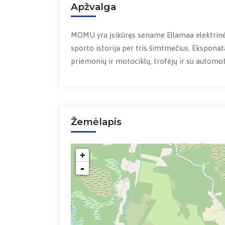
Apžvalga
MOMU yra įsikūręs sename Ellamaa elektrinės
sporto istorija per tris šimtmečius. Eksponata
priemonių ir motociklų, trofėjų ir su automobi
Žemėlapis
+
-