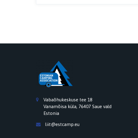
Vabaõhukeskuse tee 18
Vanamõisa küla, 76407 Saue vald
Estonia
liit@estcamp.eu