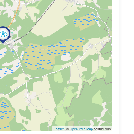
Leaflet
| ©
OpenStreetMap
contributors