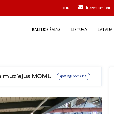
DUK
liit@estcamp.eu
BALTIJOS ŠALYS
LIETUVA
LATVIJA
to muziejus MOMU
Ypatingi pomėgiai