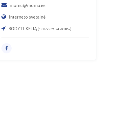
momu@momu.ee
Interneto svetainė
RODYTI KELIĄ
(59.077929, 24.241862)