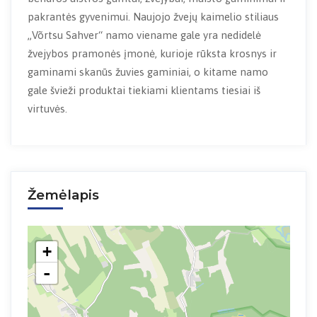
pakrantės gyvenimui. Naujojo žvejų kaimelio stiliaus
„Võrtsu Sahver“ namo viename gale yra nedidelė
žvejybos pramonės įmonė, kurioje rūksta krosnys ir
gaminami skanūs žuvies gaminiai, o kitame namo
gale švieži produktai tiekiami klientams tiesiai iš
virtuvės.
Žemėlapis
+
-