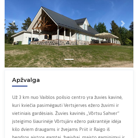
Previous
Next
Apžvalga
Už 3 km nuo Vaiblos poilsio centro yra žuvies kavinė,
kuri kviečia pasimėgauti Vertsjerves ežero žuvimi ir
vietiniais gardėsiais. Žuvies kavinės „Võrtsu Sahver“
įsteigimo šiaurinėje Võrtsjärv ežero pakrantėje idėja
kilo dviem draugams ir žvejams Priit ir Raigo iš
bendros aistros gamtai, žvejybai, maisto gaminimui ir