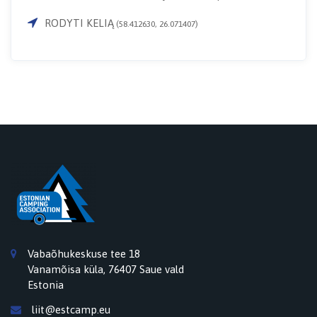
RODYTI KELIĄ
(58.412630, 26.071407)
Vabaõhukeskuse tee 18
Vanamõisa küla, 76407 Saue vald
Estonia
liit@estcamp.eu