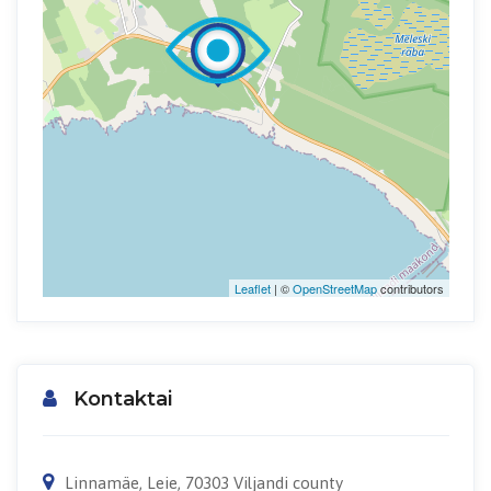
Leaflet
| ©
OpenStreetMap
contributors
Kontaktai
Linnamäe, Leie, 70303 Viljandi county