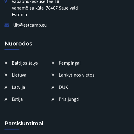
Vabaõhukeskuse tee 18
Vanamõisa küla, 76407 Saue vald
Estonia
liit@estcamp.eu
Nuorodos
Baltijos šalys
Kempingai
Lietuva
Lankytinos vietos
Latvija
DUK
Estija
Prisijungti
Parsisiuntimai