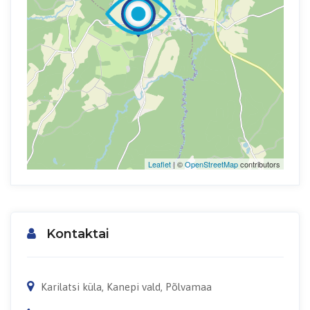
Leaflet
| ©
OpenStreetMap
contributors
Kontaktai
Karilatsi küla, Kanepi vald, Põlvamaa