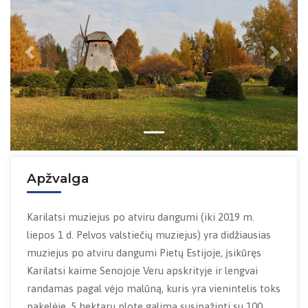
Previous
Next
Apžvalga
Karilatsi muziejus po atviru dangumi (iki 2019 m.
liepos 1 d. Pelvos valstiečių muziejus) yra didžiausias
muziejus po atviru dangumi Pietų Estijoje, įsikūręs
Karilatsi kaime Senojoje Veru apskrityje ir lengvai
randamas pagal vėjo malūną, kuris yra vienintelis toks
pakelėje. 5 hektarų plote galima susipažinti su 100