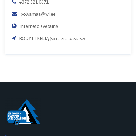
+372 521 0671
polvamaa@wi.ee
Interneto svetainė
RODYTI KELIĄ
(58.121719, 26.925652)