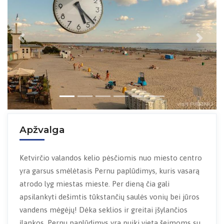
Previous
Next
Apžvalga
Ketvirčio valandos kelio pėsčiomis nuo miesto centro
yra garsus smėlėtasis Pernu paplūdimys, kuris vasarą
atrodo lyg miestas mieste. Per dieną čia gali
apsilankyti dešimtis tūkstančių saulės vonių bei jūros
vandens mėgėjų! Dėka seklios ir greitai įšylančios
įlankos, Pernu paplūdimys yra puiki vieta šeimoms su