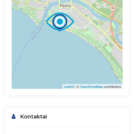
Leaflet
| ©
OpenStreetMap
contributors
Kontaktai