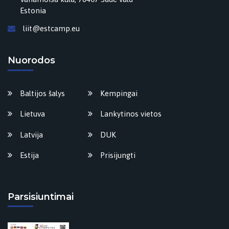
Estonia
liit@estcamp.eu
Nuorodos
Baltijos šalys
Kempingai
Lietuva
Lankytinos vietos
Latvija
DUK
Estija
Prisijungti
Parsisiuntimai