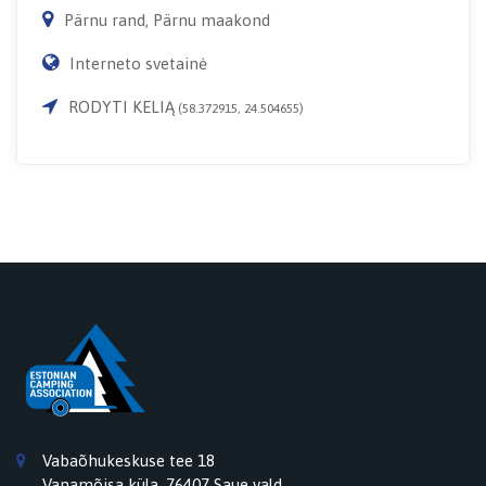
Pärnu rand, Pärnu maakond
Interneto svetainė
RODYTI KELIĄ
(58.372915, 24.504655)
Vabaõhukeskuse tee 18
Vanamõisa küla, 76407 Saue vald