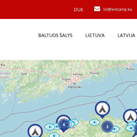
DUK
liit@estcamp.eu
BALTIJOS ŠALYS
LIETUVA
LATVIJA
6
3