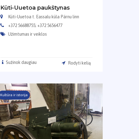
Küti-Uuetoa paukštynas
Küti-Uuetoa t. Eassalu küla Pärnu linn
+372 56688755; +372 5656477
Užimtumas ir veiklos
Sužinok daugiau
Rodyti kelią
Kultūra ir istorija