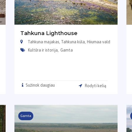
Tahkuna Lighthouse
Tahkuna majakas, Tahkuna küla, Hiiumaa vald
Kultūra ir istorija,
Gamta
Sužinok daugiau
Rodyti kelią
Gamta