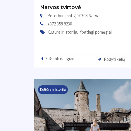
Narvos tvirtovė
Peterburi mnt 2, 20308 Narva
+372 359 9230
Kultūra ir istorija,
Ypatingi pomėgiai
Sužinok daugiau
Rodyti kelią
Kultūra ir istorija