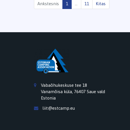
Ankstesnis
1
…
11
Kitas
Vabaõhukeskuse tee 18
Vanamõisa küla, 76407 Saue vald
Estonia
liit@estcamp.eu