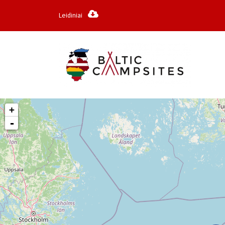
Leidiniai
+
-