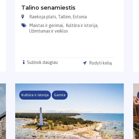
Talino senamiestis
Raekoja plats, Tallinn, Estonia
Maistas ir gėrimai,
Kultūra ir istorija,
Užimtumas ir veiklos
Sužinok daugiau
Rodyti kelią
Kultūra ir istorija
Gamta