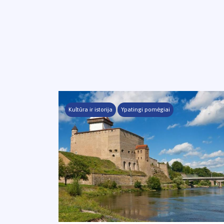
Kultūra ir istorija
Ypatingi pomėgiai