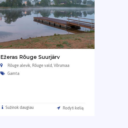
Ežeras Rõuge Suurjärv
Rõuge alevik, Rõuge vald, Võrumaa
Gamta
Sužinok daugiau
Rodyti kelią