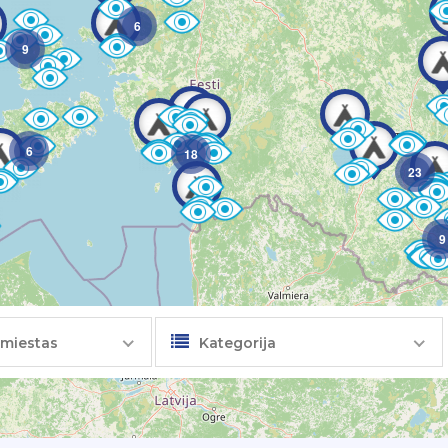
6
9
6
18
23
9
 miestas
Kategorija