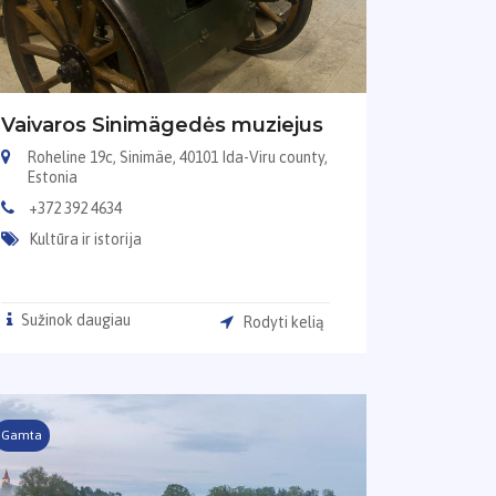
Vaivaros Sinimägedės muziejus
Roheline 19c, Sinimäe, 40101 Ida-Viru county,
Estonia
+372 392 4634
Kultūra ir istorija
Sužinok daugiau
Rodyti kelią
Gamta