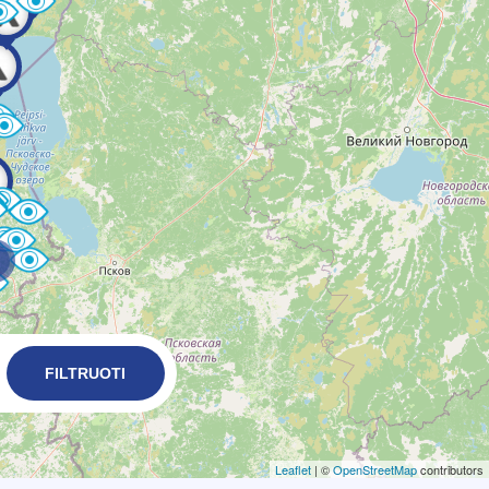
FILTRUOTI
Leaflet
| ©
OpenStreetMap
contributors