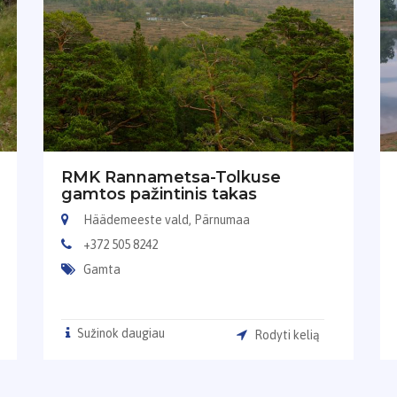
RMK Rannametsa-Tolkuse
gamtos pažintinis takas
Häädemeeste vald, Pärnumaa
+372 505 8242
Gamta
Sužinok daugiau
Rodyti kelią