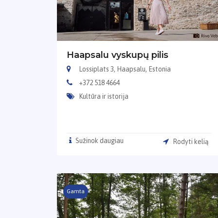
Haapsalu vyskupų pilis
Lossiplats 3, Haapsalu, Estonia
+372 518 4664
Kultūra ir istorija
Sužinok daugiau
Rodyti kelią
Gamta