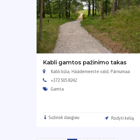
Kabli gamtos pažinimo takas
Kabli küla, Häädemeeste vald, Pärnumaa
+372 505 8242
Gamta
Sužinok daugiau
Rodyti kelią