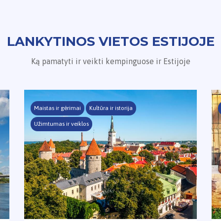
LANKYTINOS VIETOS ESTIJOJE
Ką pamatyti ir veikti kempinguose ir Estijoje
Maistas ir gėrimai
Kultūra ir istorija
Užimtumas ir veiklos