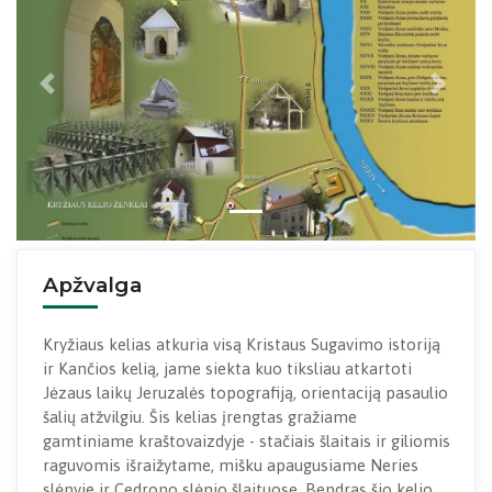
Previous
Next
Apžvalga
Kryžiaus kelias atkuria visą Kristaus Sugavimo istoriją
ir Kančios kelią, jame siekta kuo tiksliau atkartoti
Jėzaus laikų Jeruzalės topografiją, orientaciją pasaulio
šalių atžvilgiu. Šis kelias įrengtas gražiame
gamtiniame kraštovaizdyje - stačiais šlaitais ir giliomis
raguvomis išraižytame, mišku apaugusiame Neries
slėnyje ir Cedrono slėnio šlaituose. Bendras šio kelio