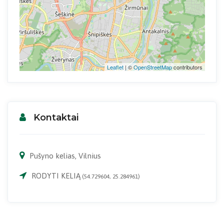
Leaflet
| ©
OpenStreetMap
contributors
Kontaktai
Pušyno kelias, Vilnius
RODYTI KELIĄ
(54.729604, 25.284961)