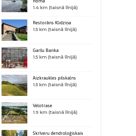
noma
1.4 km (taisnā līnijā)
Restorāns Klidziņa
1.5 km (taisnā līnijā)
Garšu Banka
1.5 km (taisnā līnijā)
Aizkraukles pilskalns
1.5 km (taisnā līnijā)
Velotrase
1.9 km (taisnā līnijā)
Skrīveru dendroloģiskais