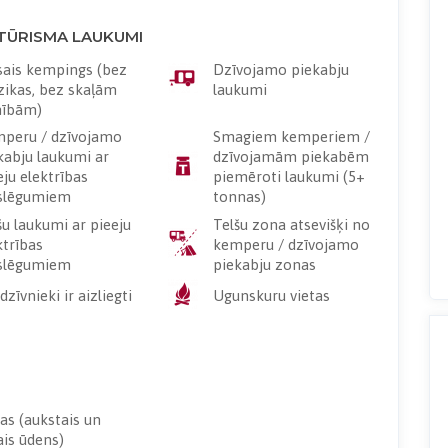
 TŪRISMA LAUKUMI
sais kempings (bez
Dzīvojamo piekabju
ikas, bez skaļām
laukumi
nībām)
peru / dzīvojamo
Smagiem kemperiem /
kabju laukumi ar
dzīvojamām piekabēm
eju elektrības
piemēroti laukumi (5+
slēgumiem
tonnas)
šu laukumi ar pieeju
Telšu zona atsevišķi no
ktrības
kemperu / dzīvojamo
slēgumiem
piekabju zonas
dzīvnieki ir aizliegti
Ugunskuru vietas
as (aukstais un
tais ūdens)