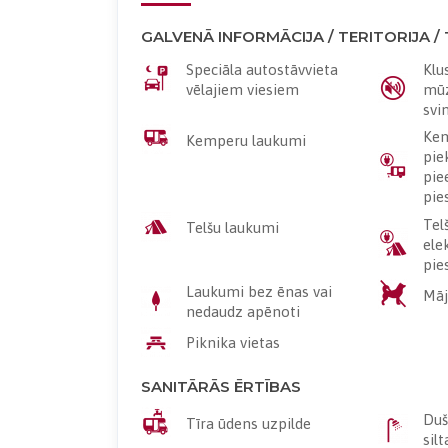
GALVENĀ INFORMĀCIJA / TERITORIJA /
Speciāla autostāvvieta
Klu
vēlajiem viesiem
mūz
svi
Kem
Kemperu laukumi
pie
pie
pie
Tel
Telšu laukumi
ele
pie
Laukumi bez ēnas vai
Māj
nedaudz apēnoti
Piknika vietas
SANITĀRĀS ĒRTĪBAS
Duš
Tīra ūdens uzpilde
sil