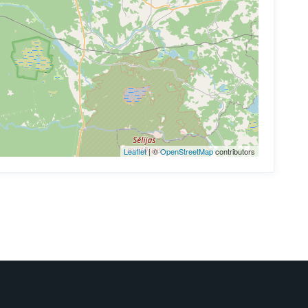
Leaflet
| ©
OpenStreetMap
contributors