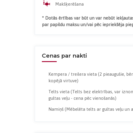
Makšķerēšana
* Dotās ērtības var būt un var nebūt iekļaut
par papildu maksu un/vai pēc iepriekšēja pie
Cenas par nakti
Kempera / treilera vieta
(2 pieaugušie, bē
kopējā virtuve)
Telts vieta
(Telts bez elektrības, var izno
gultas veļu - cena pēc vienošanās)
Namiņš
(Mēbelēta telts ar gultas veļu un