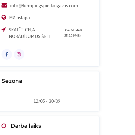
info@kempingspiedaugavas.com
Mājaslapa
SKATĪT CEĻA
(56.618460,
25.106948)
NORĀDĪJUMUS ŠEIT
Sezona
12/05 - 30/09
Darba laiks