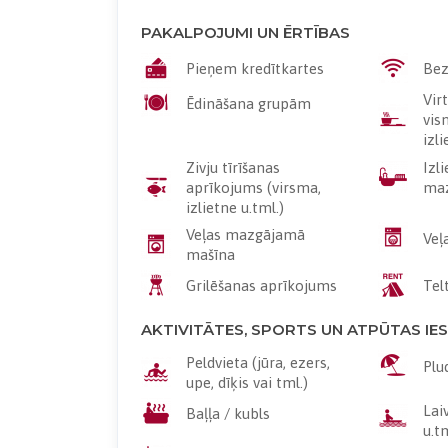
PAKALPOJUMI UN ĒRTĪBAS
Pieņem kredītkartes
Bez
Vir
Ēdināšana grupām
vis
izli
Zivju tīrīšanas
Izl
aprīkojums (virsma,
maz
izlietne u.tml.)
Veļas mazgājamā
Veļ
mašīna
Grilēšanas aprīkojums
Tel
AKTIVITĀTES, SPORTS UN ATPŪTAS IE
Peldvieta (jūra, ezers,
Plu
upe, dīķis vai tml.)
Lai
Baļļa / kubls
u.t