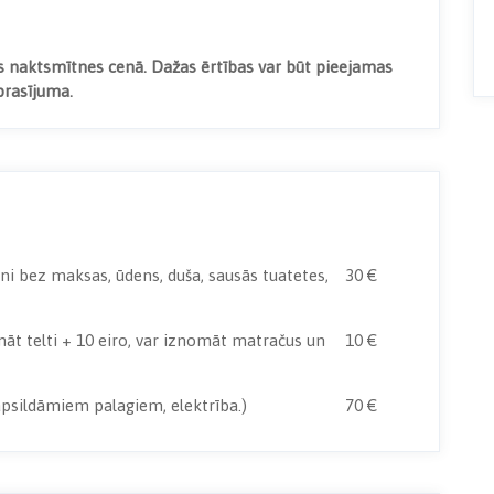
as naktsmītnes cenā. Dažas ērtības var būt pieejamas
prasījuma.
rni bez maksas, ūdens, duša, sausās tuatetes,
30 €
māt telti + 10 eiro, var iznomāt matračus un
10 €
 apsildāmiem palagiem, elektrība.)
70 €