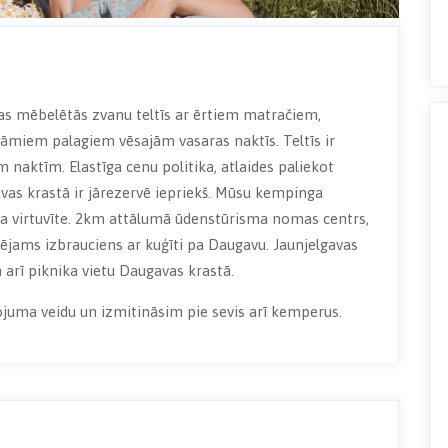
s mēbelētās zvanu teltīs ar ērtiem matračiem,
āmiem palagiem vēsajām vasaras naktīs. Teltīs ir
m naktīm. Elastīga cenu politika, atlaides paliekot
avas krastā ir jārezervē iepriekš. Mūsu kempinga
ēja virtuvīte. 2km attālumā ūdenstūrisma nomas centrs,
ējams izbrauciens ar kuģīti pa Daugavu. Jaunjelgavas
 arī piknika vietu Daugavas krastā.
juma veidu un izmitināsim pie sevis arī kemperus.