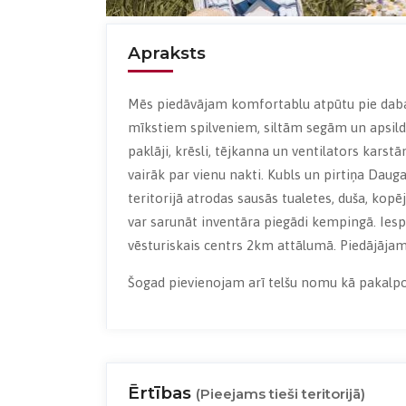
Apraksts
Mēs piedāvājam komfortablu atpūtu pie daba
mīkstiem spilveniem, siltām segām un apsild
paklāji, krēsli, tējkanna un ventilators karstā
vairāk par vienu nakti. Kubls un pirtiņa Daug
teritorijā atrodas sausās tualetes, duša, kop
var sarunāt inventāra piegādi kempingā. Iesp
vēsturiskais centrs 2km attālumā. Piedājājam
Šogad pievienojam arī telšu nomu kā pakalpo
Ērtības
(Pieejams tieši teritorijā)