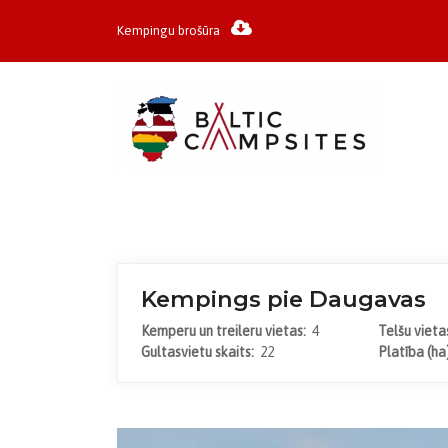
Kempingu brošūra
Kempings pie Daugavas
Kemperu un treileru vietas:
4
Telšu viet
Gultasvietu skaits:
22
Platība (ha