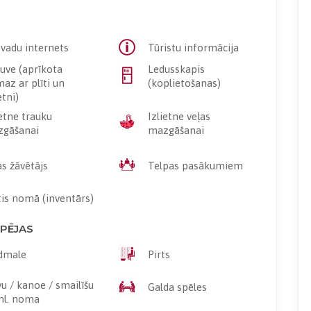
vadu internets
Tūristu informācija
tuve (aprīkota
Ledusskapis
maz ar plīti un
(koplietošanas)
etni)
ietne trauku
Izlietne veļas
gāšanai
mazgāšanai
as žāvētājs
Telpas pasākumiem
tis nomā (inventārs)
SPĒJAS
dmale
Pirts
vu / kanoe / smailīšu
Galda spēles
ml. noma