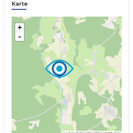
Karte
+
-
Leaflet
| ©
OpenStreetMap
contributors