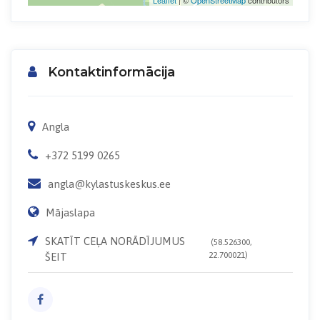
Kontaktinformācija
Angla
+372 5199 0265
angla@kylastuskeskus.ee
Mājaslapa
SKATĪT CEĻA NORĀDĪJUMUS
(58.526300,
22.700021)
ŠEIT