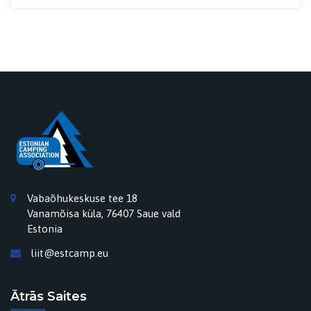
Vabaõhukeskuse tee 18
Vanamõisa küla, 76407 Saue vald
Estonia
liit@estcamp.eu
Ātrās Saites