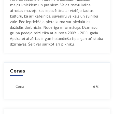
mājdzīvniekiem un putniem. Vējdzirnavu kalnā
atrodas muzejs, kas iepazīstina ar vietējo tautas
kultūru, kā arī kafejnīca, suvenīru veikals un svinību
zāle. Pēc iepriekšēja pieteikuma var piedalīties
dažādās darbnīcās. Noderīga informācija: Dzirnavu
grupa pēdējo reizi tika atjaunota 2009. - 2011. gadā.
Apskatei atvērtas ir gan holandiešu tipa, gan arī staba
dzirnavas. Šeit var sarīkot arī pikniku.
Cenas
Cena
6 €