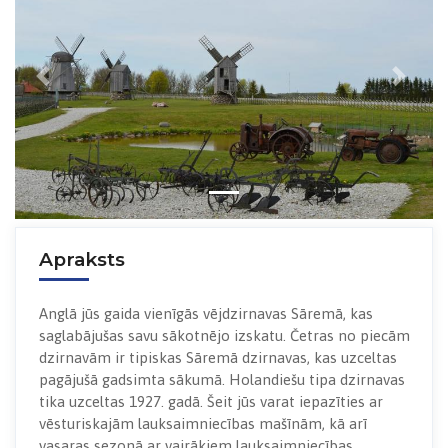
Previous
Next
Apraksts
Anglā jūs gaida vienīgās vējdzirnavas Sāremā, kas
saglabājušas savu sākotnējo izskatu. Četras no piecām
dzirnavām ir tipiskas Sāremā dzirnavas, kas uzceltas
pagājušā gadsimta sākumā. Holandiešu tipa dzirnavas
tika uzceltas 1927. gadā. Šeit jūs varat iepazīties ar
vēsturiskajām lauksaimniecības mašīnām, kā arī
vasaras sezonā ar vairākiem lauksaimniecības