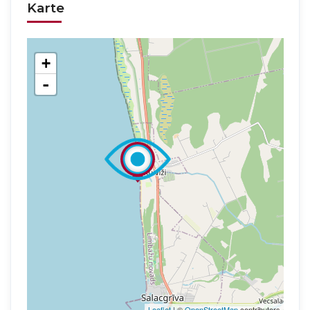
Karte
+
-
Leaflet
| ©
OpenStreetMap
contributors