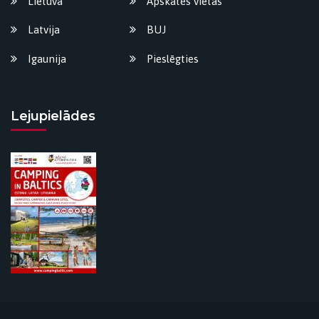
Lietuva
Apskates vietas
Latvija
BUJ
Igaunija
Pieslēgties
Lejupielādes