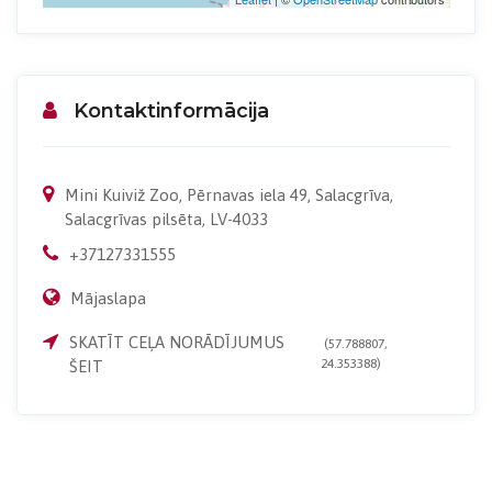
Kontaktinformācija
Mini Kuiviž Zoo, Pērnavas iela 49, Salacgrīva,
Salacgrīvas pilsēta, LV-4033
+37127331555
Mājaslapa
SKATĪT CEĻA NORĀDĪJUMUS
(57.788807,
24.353388)
ŠEIT