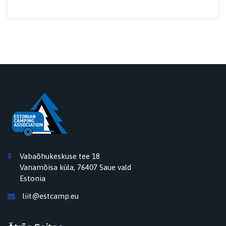
Vabaõhukeskuse tee 18
Vanamõisa küla, 76407 Saue vald
Estonia
liit@estcamp.eu