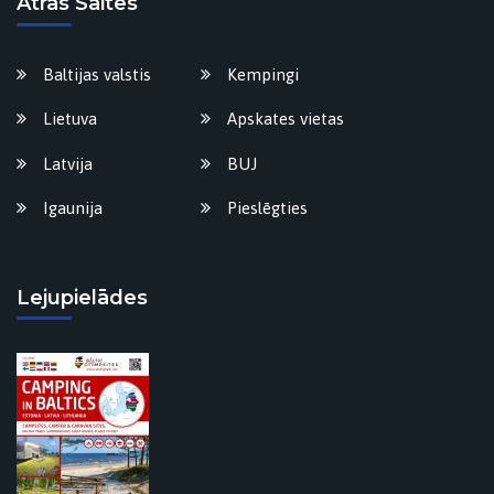
Ātrās Saites
Baltijas valstis
Kempingi
Lietuva
Apskates vietas
Latvija
BUJ
Igaunija
Pieslēgties
Lejupielādes