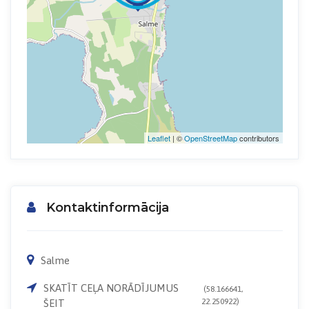
Leaflet
| ©
OpenStreetMap
contributors
Kontaktinformācija
Salme
SKATĪT CEĻA NORĀDĪJUMUS
(58.166641,
22.250922)
ŠEIT