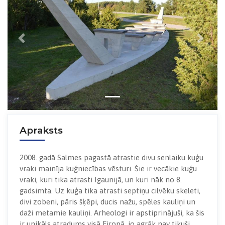
Previous
Next
Apraksts
2008. gadā Salmes pagastā atrastie divu senlaiku kuģu
vraki mainīja kuģniecības vēsturi. Šie ir vecākie kuģu
vraki, kuri tika atrasti Igaunijā, un kuri nāk no 8.
gadsimta. Uz kuģa tika atrasti septiņu cilvēku skeleti,
divi zobeni, pāris šķēpi, ducis nažu, spēles kauliņi un
daži metamie kauliņi. Arheologi ir apstiprinājuši, ka šis
ir unikāls atradums visā Eiropā, jo agrāk nav tikuši