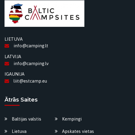
LIETUVA
info@camping.lt
LATVIJA
info@camping.lv
IGAUNIJA
liit@estcamp.eu
Ātrās Saites
Baltijas valstis
Kempingi
Lietuva
Apskates vietas