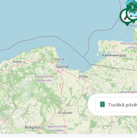
5
Tuvākā pilsē