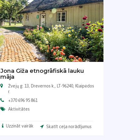
Jona Giža etnogrāfiskā lauku
māja
Žvejų g. 13, Drevernos k., LT-96240, Klaipėdos
r.
+370 696 95 861
Aktivitātes
Uzzināt vairāk
Skatīt ceļa norādījumus