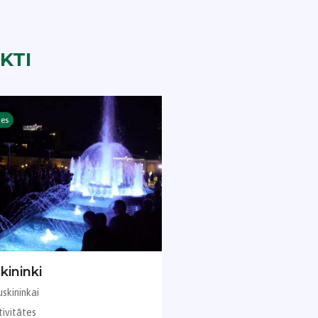
KTI
tes
kininki
skininkai
tivitātes