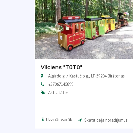
Vilciens "TūTū"
Algirdo g. / Kęstučio g., LT-59204 Birštonas
+37067145899
Aktivitātes
Uzzināt vairāk
Skatīt ceļa norādījumus