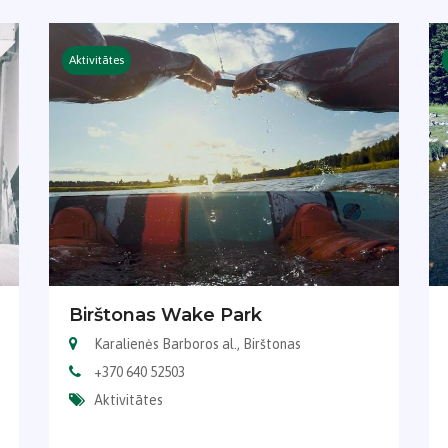
Aktivitātes
Birštonas Wake Park
Karalienės Barboros al., Birštonas
+370 640 52503
Aktivitātes