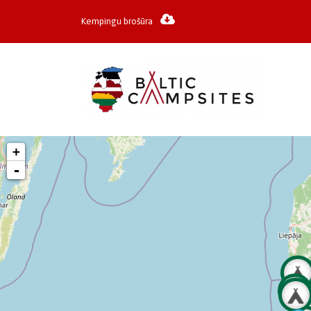
Kempingu brošūra
+
-