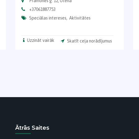
Pramonės g. 12, Utena
+37061887753
Speciālas intereses,
Aktivitātes
Uzzināt vairāk
Skatīt ceļa norādījumus
Ātrās Saites