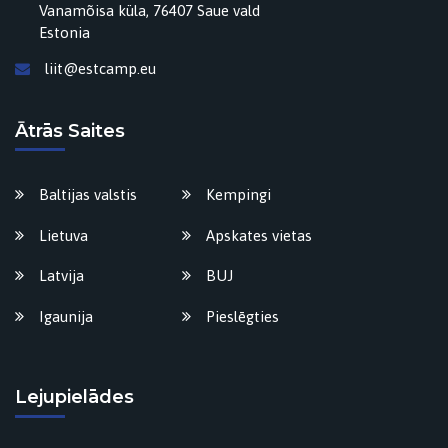
Vanamõisa küla, 76407 Saue vald
Estonia
liit@estcamp.eu
Ātrās Saites
Baltijas valstis
Kempingi
Lietuva
Apskates vietas
Latvija
BUJ
Igaunija
Pieslēgties
Lejupielādes