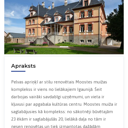
Previous
Next
Apraksts
Pelvas apriņķī ar stilu renovētais Moostes muižas
komplekss ir viens no lielākajiem Igaunijā. Šeit
darbojas vairāki savdabīgi uzņēmumi, un vieta ir
kļuvusi par apgabala kultūras centru. Moostes muiža ir
saglabājusies kā komplekss: no sākotnēji būvētajām
23 ēkām ir saglabājušās 20, lielākā daļa no tām ir
nesen renovētas un tiek izmantotas dažādām