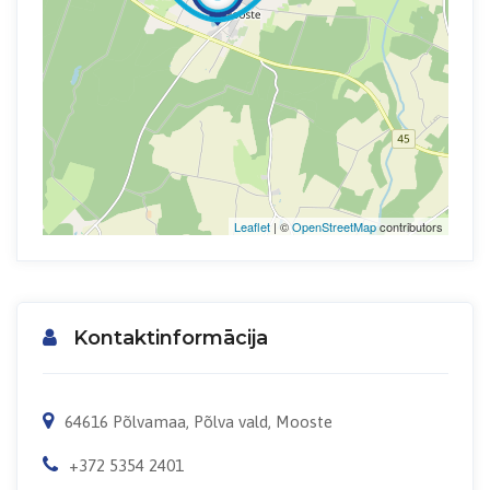
Leaflet
| ©
OpenStreetMap
contributors
Kontaktinformācija
64616 Põlvamaa, Põlva vald, Mooste
+372 5354 2401