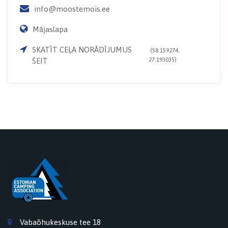
info@moostemois.ee
Mājaslapa
SKATĪT CEĻA NORĀDĪJUMUS
(58.159274,
27.193035)
ŠEIT
Vabaõhukeskuse tee 18