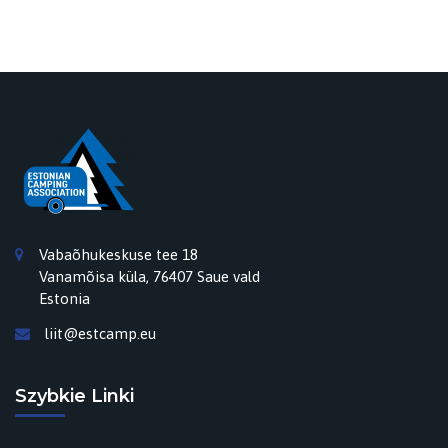
Vabaõhukeskuse tee 18
Vanamõisa küla, 76407 Saue vald
Estonia
liit@estcamp.eu
Szybkie Linki