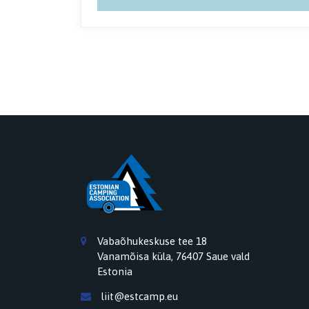
Vabaõhukeskuse tee 18
Vanamõisa küla, 76407 Saue vald
Estonia
liit@estcamp.eu