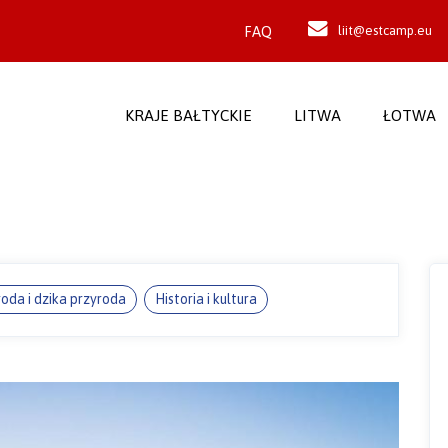
FAQ
liit@estcamp.eu
KRAJE BAŁTYCKIE
LITWA
ŁOTWA
oda i dzika przyroda
Historia i kultura