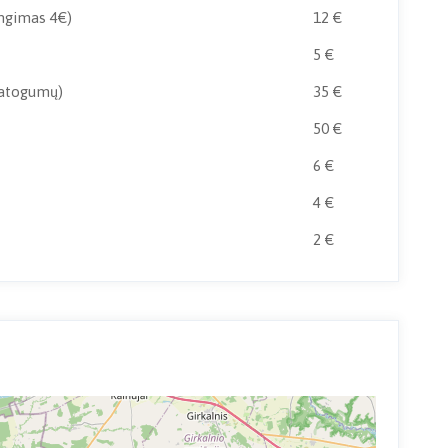
ungimas 4€)
12 €
5 €
patogumų)
35 €
50 €
6 €
4 €
2 €