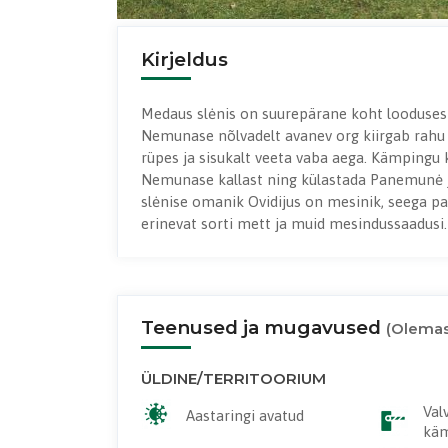
Kirjeldus
Medaus slėnis on suurepärane koht looduses 
Nemunase nõlvadelt avanev org kiirgab rahu j
rüpes ja sisukalt veeta vaba aega. Kämpingu 
Nemunase kallast ning külastada Panemunė j
slėnise omanik Ovidijus on mesinik, seega pa
erinevat sorti mett ja muid mesindussaadusi.
Teenused ja mugavused
(Olemas
ÜLDINE/TERRITOORIUM
Val
Aastaringi avatud
käm