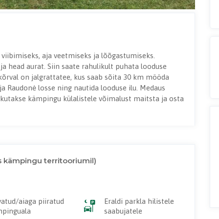
viibimiseks, aja veetmiseks ja lõõgastumiseks.
a head aurat. Siin saate rahulikult puhata looduse
kõrval on jalgrattatee, kus saab sõita 30 km mööda
a Raudonė losse ning nautida looduse ilu. Medaus
kutakse kämpingu külalistele võimalust maitsta ja osta
 kämpingu territooriumil)
vatud/aiaga piiratud
Eraldi parkla hilistele
pinguala
saabujatele