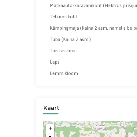
Matkaauto/karavanikoht
(Elektros prisij
Telkimiskoht
Kämpingmaja
(Kaina 2 asm. namelis be 
Tuba
(Kaina 2 asm.)
Täiskasvanu
Laps
Lemmikloom
Kaart
+
-