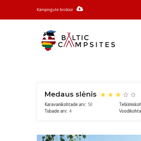
Kämpingute brošüür
Medaus slėnis
Karavanikohtade arv:
50
Telkimisko
Tubade arv:
4
Voodikoht