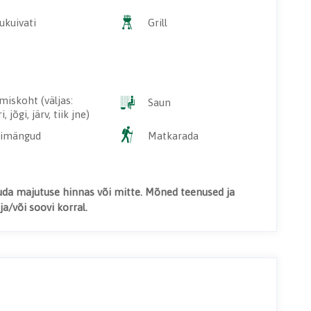
ukuivati
Grill
miskoht (väljas:
Saun
, jõgi, järv, tiik jne)
limängud
Matkarada
uda majutuse hinnas või mitte. Mõned teenused ja
a/või soovi korral.