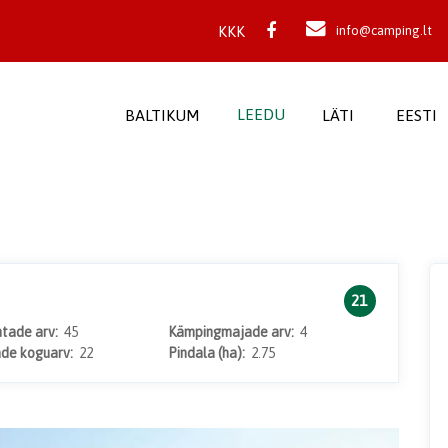
KKK
info@camping.lt
LEEDU
BALTIKUM
LÄTI
EESTI
21
htade arv:
45
Kämpingmajade arv:
4
ade koguarv:
22
Pindala (ha):
2.75