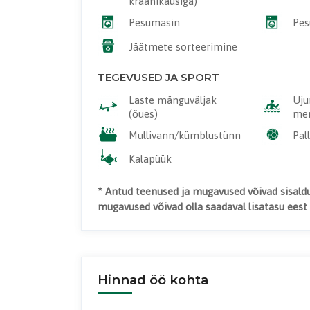
kraanikausiga)
Pesumasin
Pes
Jäätmete sorteerimine
TEGEVUSED JA SPORT
Laste mänguväljak
Uju
(õues)
meri
Mullivann/kümblustünn
Pal
Kalapüük
* Antud teenused ja mugavused võivad sisald
mugavused võivad olla saadaval lisatasu eest j
Hinnad öö kohta