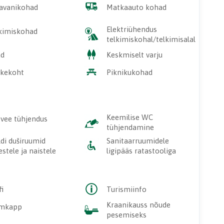
avanikohad
Matkaauto kohad
Elektriühendus
kimiskohad
telkimiskohal/telkimisalal
ad
Keskmiselt varju
kekoht
Piknikukohad
Keemilise WC
vee tühjendus
tühjendamine
ldi duširuumid
Sanitaarruumidele
stele ja naistele
ligipääs ratastooliga
fi
Turismiinfo
Kraanikauss nõude
lmkapp
pesemiseks