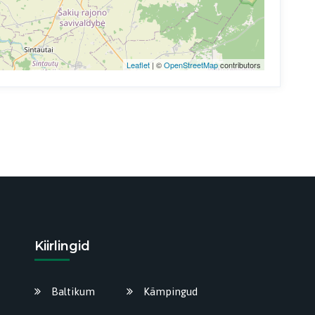
Leaflet
| ©
OpenStreetMap
contributors
Kiirlingid
Baltikum
Kämpingud