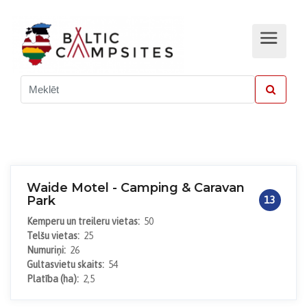
Waide Motel - Camping & Caravan
Park
13
Kemperu un treileru vietas:
50
Telšu vietas:
25
Numuriņi:
26
Gultasvietu skaits:
54
Platība (ha):
2,5