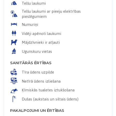
Telšu laukumi
Telšu laukumi ar pieeju elektrības
pieslēgumiem
Numuriņi
Vidēji apēnoti laukumi
Mājdzīvnieki ir atļauti
Ugunskuru vietas
SANITĀRĀS ĒRTĪBAS
Tīra ūdens uzpilde
Netīrā ūdens izliešana
Ķīmiskās tualetes iztukšošana
Dušas (aukstais un siltais ūdens)
PAKALPOJUMI UN ĒRTĪBAS