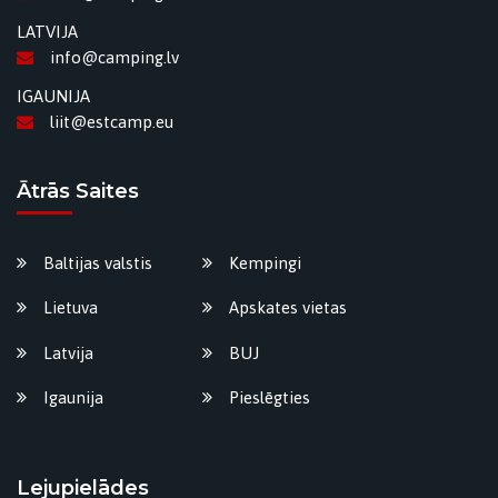
LATVIJA
info@camping.lv
IGAUNIJA
liit@estcamp.eu
Ātrās Saites
Baltijas valstis
Kempingi
Lietuva
Apskates vietas
Latvija
BUJ
Igaunija
Pieslēgties
Lejupielādes