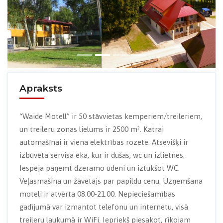
Previous
Next
Apraksts
“Waide Motell” ir 50 stāvvietas kemperiem/treileriem,
un treileru zonas lielums ir 2500 m². Katrai
automašīnai ir viena elektrības rozete. Atsevišķi ir
izbūvēta servisa ēka, kur ir dušas, wc un izlietnes.
Iespēja paņemt dzeramo ūdeni un iztukšot WC.
Veļasmašīna un žāvētājs par papildu cenu. Uzņemšana
motelī ir atvērta 08.00-21.00. Nepieciešamības
gadījumā var izmantot telefonu un internetu, visā
treileru laukumā ir WiFi. Iepriekš piesakot, rīkojam