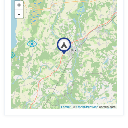
+
-
Leaflet
| ©
OpenStreetMap
contributors