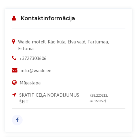
Kontaktinformācija
Waide motell, Käo küla, Elva vald, Tartumaa,
Estonia
+3727303606
info@waide.ee
Mājaslapa
SKATĪT CEĻA NORĀDĪJUMUS
(58.220212,
26.368752)
ŠEIT