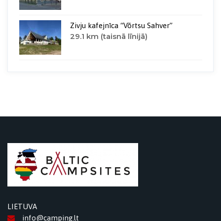
Zivju kafejnīca “Võrtsu Sahver”
29.1 km (taisnā līnijā)
LIETUVA
info@camping.lt