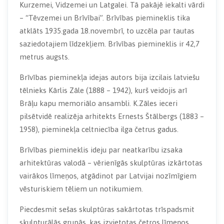
Kurzemei, Vidzemei un Latgalei. Tā pakājē iekalti vārdi
– “Tēvzemei un Brīvībai”. Brīvības piemineklis tika
atklāts 1935.gada 18.novembrī, to uzcēla par tautas
saziedotajiem līdzekļiem. Brīvības piemineklis ir 42,7
metrus augsts.
Brīvības pieminekļa idejas autors bija izcilais latviešu
tēlnieks Kārlis Zāle (1888 – 1942), kurš veidojis arī
Brāļu kapu memoriālo ansambli. K.Zāles ieceri
pilsētvidē realizēja arhitekts Ernests Štālbergs (1883 –
1958), pieminekļa celtniecība ilga četrus gadus.
Brīvības piemineklis ideju par neatkarību izsaka
arhitektūras valodā – vērienīgās skulptūras izkārtotas
vairākos līmeņos, atgādinot par Latvijai nozīmīgiem
vēsturiskiem tēliem un notikumiem.
Piecdesmit sešas skulptūras sakārtotas trīspadsmit
skulpturālās grupās, kas izvietotas četros līmeņos.