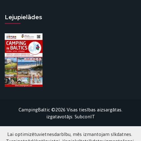
Lejupielādes
CampingBaltic ©2026 Visas tiesības aizsargātas.
izgatavotājs:
SubconIT
Lai optimizētuvietnesdarbību, mēs izmantojam sīkdatnes.