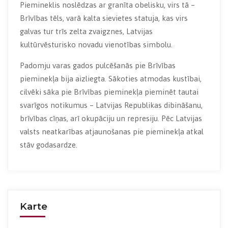
Piemineklis noslēdzas ar granīta obelisku, virs tā –
Brīvības tēls, varā kalta sievietes statuja, kas virs
galvas tur trīs zelta zvaigznes, Latvijas
kultūrvēsturisko novadu vienotības simbolu.
Padomju varas gados pulcēšanās pie Brīvības
pieminekļa bija aizliegta. Sākoties atmodas kustībai,
cilvēki sāka pie Brīvības pieminekļa pieminēt tautai
svarīgos notikumus – Latvijas Republikas dibināšanu,
brīvības cīņas, arī okupāciju un represiju. Pēc Latvijas
valsts neatkarības atjaunošanas pie pieminekļa atkal
stāv godasardze.
Karte