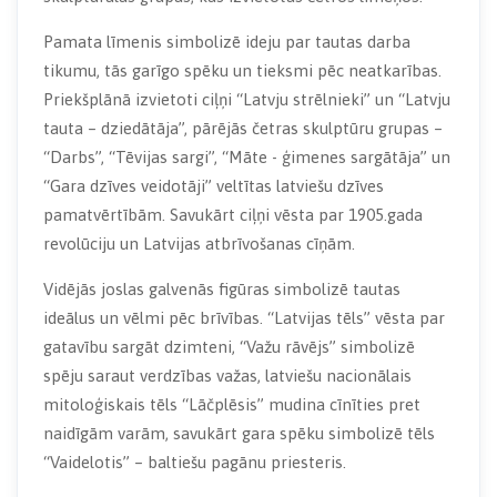
Pamata līmenis simbolizē ideju par tautas darba
tikumu, tās garīgo spēku un tieksmi pēc neatkarības.
Priekšplānā izvietoti ciļņi “Latvju strēlnieki” un “Latvju
tauta – dziedātāja”, pārējās četras skulptūru grupas –
“Darbs”, “Tēvijas sargi”, “Māte - ģimenes sargātāja” un
“Gara dzīves veidotāji” veltītas latviešu dzīves
pamatvērtībām. Savukārt ciļņi vēsta par 1905.gada
revolūciju un Latvijas atbrīvošanas cīņām.
Vidējās joslas galvenās figūras simbolizē tautas
ideālus un vēlmi pēc brīvības. “Latvijas tēls” vēsta par
gatavību sargāt dzimteni, “Važu rāvējs” simbolizē
spēju saraut verdzības važas, latviešu nacionālais
mitoloģiskais tēls “Lāčplēsis” mudina cīnīties pret
naidīgām varām, savukārt gara spēku simbolizē tēls
“Vaidelotis” – baltiešu pagānu priesteris.