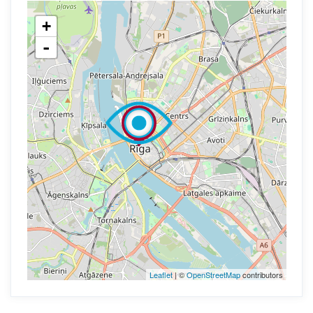
+
-
Leaflet
| ©
OpenStreetMap
contributors