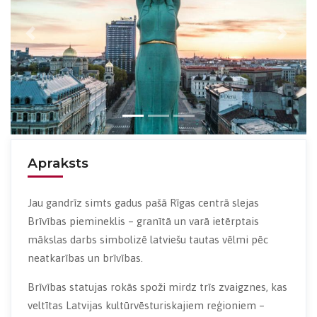
Previous
Next
Apraksts
Jau gandrīz simts gadus pašā Rīgas centrā slejas
Brīvības piemineklis – granītā un varā ietērptais
mākslas darbs simbolizē latviešu tautas vēlmi pēc
neatkarības un brīvības.
Brīvības statujas rokās spoži mirdz trīs zvaigznes, kas
veltītas Latvijas kultūrvēsturiskajiem reģioniem –