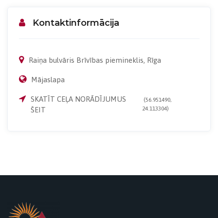
Kontaktinformācija
Raiņa bulvāris Brīvības piemineklis, Rīga
Mājaslapa
SKATĪT CEĻA NORĀDĪJUMUS
(56.951490,
24.113304)
ŠEIT