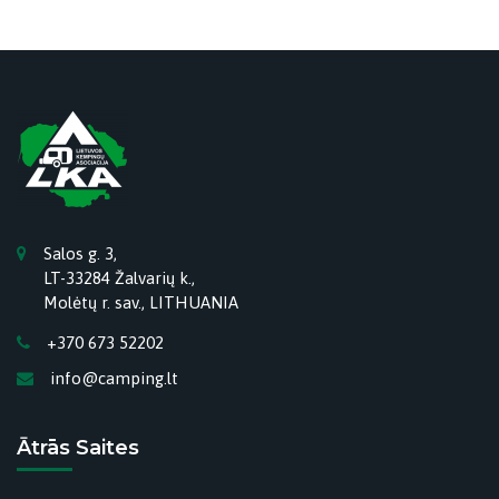
Salos g. 3,
LT-33284 Žalvarių k.,
Molėtų r. sav., LITHUANIA
+370 673 52202
info@camping.lt
Ātrās Saites