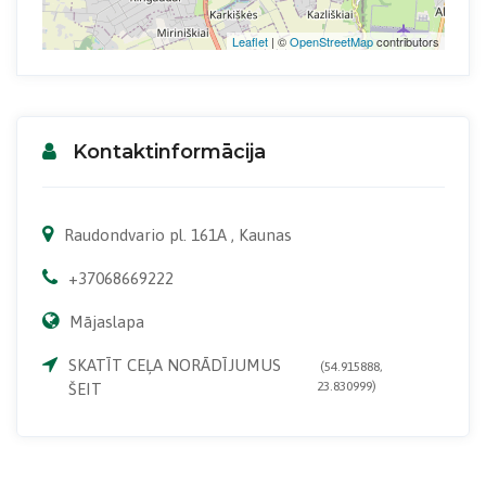
Leaflet
| ©
OpenStreetMap
contributors
Kontaktinformācija
Raudondvario pl. 161A , Kaunas
+37068669222
Mājaslapa
SKATĪT CEĻA NORĀDĪJUMUS
(54.915888,
23.830999)
ŠEIT