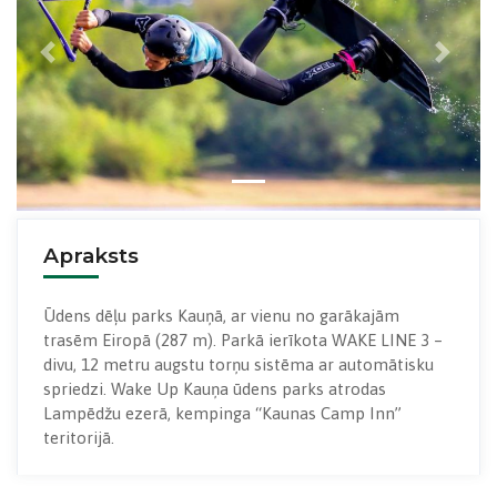
Previous
Next
Apraksts
Ūdens dēļu parks Kauņā, ar vienu no garākajām
trasēm Eiropā (287 m). Parkā ierīkota WAKE LINE 3 –
divu, 12 metru augstu torņu sistēma ar automātisku
spriedzi. Wake Up Kauņa ūdens parks atrodas
Lampēdžu ezerā, kempinga “Kaunas Camp Inn”
teritorijā.