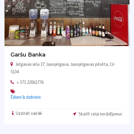
Garšu Banka
Jelgavas iela 37, Jaunjelgava, Jaunjelgavas pilsēta, LV-
5134
+ 371 22061776
Ēdieni & dzērieni
Uzzināt vairāk
Skatīt ceļa norādījumus