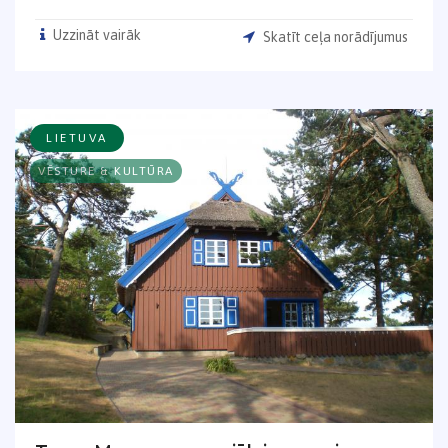
Uzzināt vairāk
Skatīt ceļa norādījumus
LIETUVA
VĒSTURE & KULTŪRA