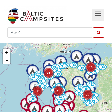
+
-
16
21
19
7
32