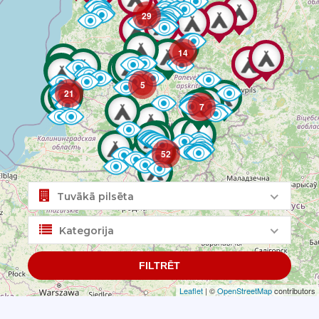
29
14
5
21
7
52
Tuvākā pilsēta
Kategorija
FILTRĒT
Leaflet
| ©
OpenStreetMap
contributors