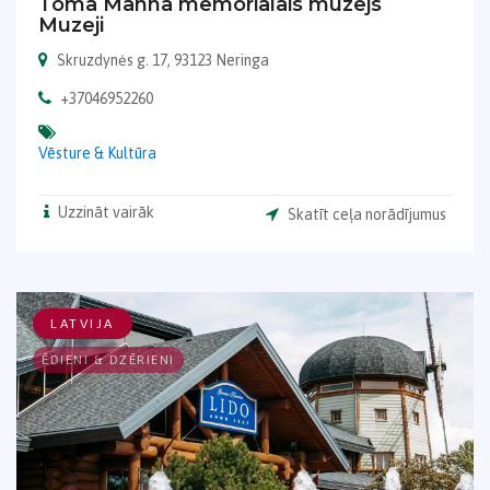
Toma Manna memoriālais muzejs
Muzeji
Skruzdynės g. 17, 93123 Neringa
+37046952260
Vēsture & Kultūra
Uzzināt vairāk
Skatīt ceļa norādījumus
LATVIJA
ĒDIENI & DZĒRIENI