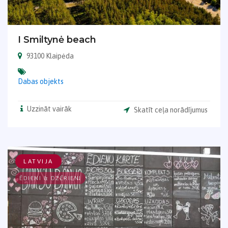
I Smiltynė beach
93100 Klaipėda
Dabas objekts
Uzzināt vairāk
Skatīt ceļa norādījumus
LATVIJA
ĒDIENI & DZĒRIENI