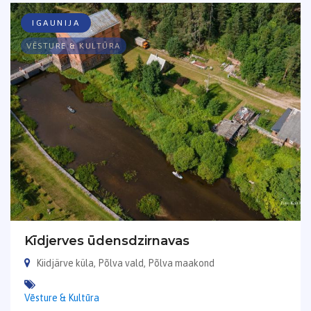
IGAUNIJA
VĒSTURE & KULTŪRA
Kīdjerves ūdensdzirnavas
Kiidjärve küla, Põlva vald, Põlva maakond
Vēsture & Kultūra