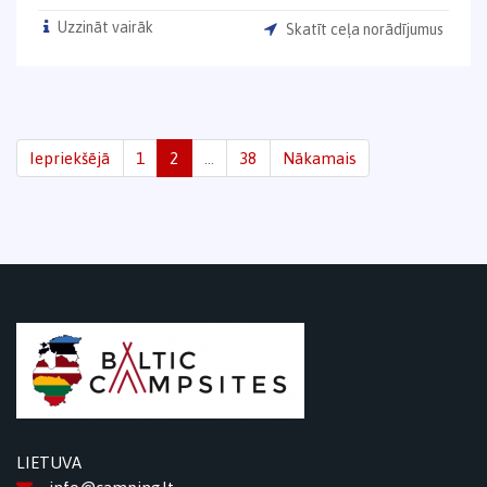
Uzzināt vairāk
Skatīt ceļa norādījumus
Iepriekšējā
1
2
…
38
Nākamais
LIETUVA