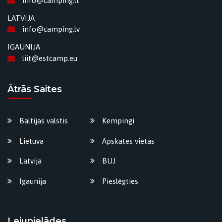
info@camping.lt
LATVIJA
info@camping.lv
IGAUNIJA
liit@estcamp.eu
Ātrās Saites
Baltijas valstis
Kempingi
Lietuva
Apskates vietas
Latvija
BUJ
Igaunija
Pieslēgties
Lejupielādes