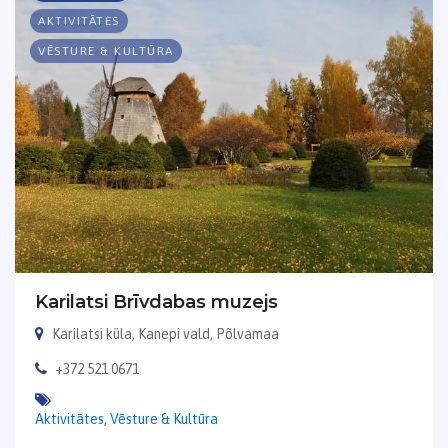
AKTIVITĀTES
VĒSTURE & KULTŪRA
Karilatsi Brīvdabas muzejs
Karilatsi küla, Kanepi vald, Põlvamaa
+372 521 0671
Aktivitātes,
Vēsture & Kultūra