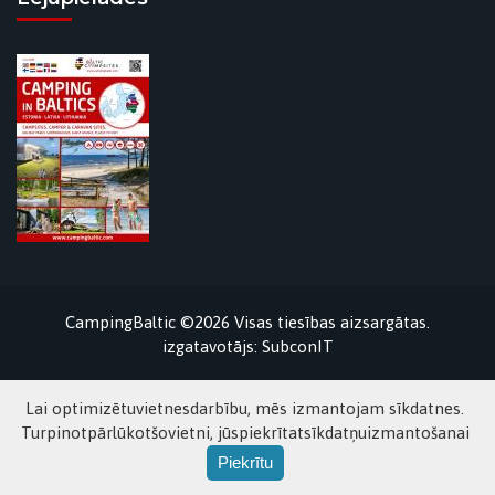
CampingBaltic ©2026 Visas tiesības aizsargātas.
izgatavotājs:
SubconIT
Lai optimizētuvietnesdarbību, mēs izmantojam sīkdatnes.
Turpinotpārlūkotšovietni, jūspiekrītatsīkdatņuizmantošanai
Piekrītu