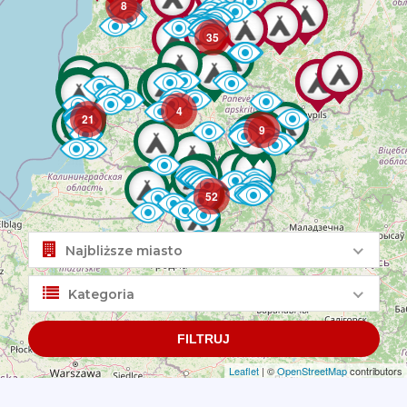
8
35
4
21
9
52
Najbliższe miasto
Kategoria
FILTRUJ
Leaflet
| ©
OpenStreetMap
contributors