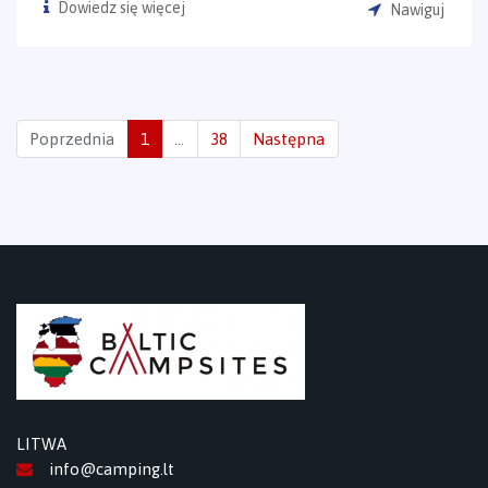
Dowiedz się więcej
Nawiguj
Poprzednia
1
…
38
Następna
LITWA
info@camping.lt