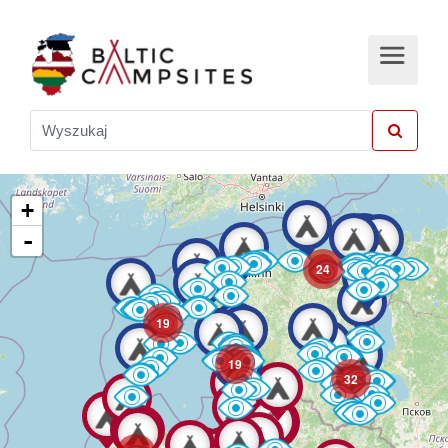
+
-
24
19
19
32