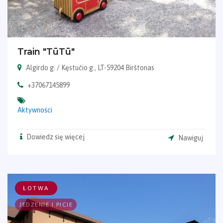
Train "TūTū"
Algirdo g. / Kęstučio g., LT-59204 Birštonas
+37067145899
Aktywności
Dowiedz się więcej
Nawiguj
ŁOTWA
JEDZENIE I PICIE