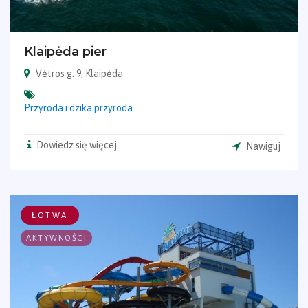
Klaipėda pier
Vėtros g. 9, Klaipėda
Przyroda i dzika przyroda
Dowiedz się więcej
Nawiguj
ŁOTWA
AKTYWNOŚCI