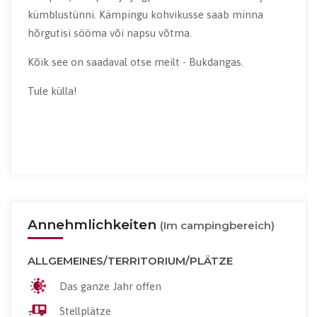
kümblustünni. Kämpingu kohvikusse saab minna
hõrgutisi sööma või napsu võtma.
Kõik see on saadaval otse meilt - Bukdangas.
Tule külla!
Annehmlichkeiten
(Im campingbereich)
ALLGEMEINES/TERRITORIUM/PLÄTZE
Das ganze Jahr offen
Stellplätze