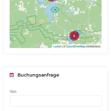
2
Leaflet
| ©
OpenStreetMap
contributors
Buchungsanfrage
Von