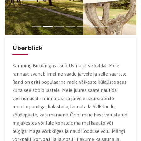
Überblick
Kämping Bukdangas asub Usma järve kaldal. Meie
rannast avaneb imeline vaade järvele ja selle saartele.
Rand on eriti populaarne meie väikeste külaliste seas,
kuna see sobib lastele. Meie juures saate nautida
veemõnusid - minna Usma järve ekskursioonile
mootorpaadiga, kalastada, laenutada SUP-laudu,
sõudepaate, katamaraane. Ööbi meie hästivarustatud
majakestes või tule kohale oma matkaauto või
telgiga. Maga võrkkiiges ja naudi looduse võlu. Mängi
võrkpalli, korvpalli ja jalgpalli. Pakume ka sauna ja