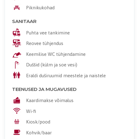
Piknikukohad
SANITAAR
Puhta vee tankimine
Reovee tühjendus
Keemilise WC tühjendamine
Duššid (külm ja soe vesi)
Eraldi duširuumid meestele ja naistele
TEENUSED JA MUGAVUSED
Kaardimakse võimalus
Wi-fi
Kiosk/pood
Kohvik/baar