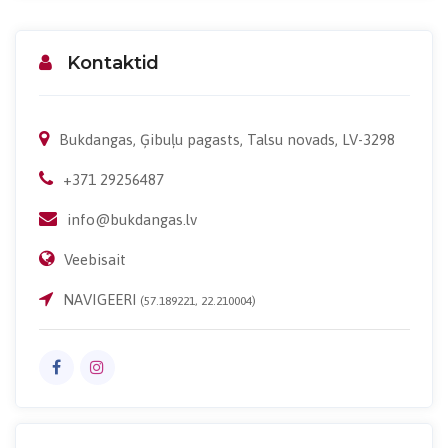
Kontaktid
Bukdangas, Ģibuļu pagasts, Talsu novads, LV-3298
+371 29256487
info@bukdangas.lv
Veebisait
NAVIGEERI
(57.189221, 22.210004)