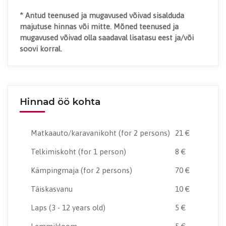
* Antud teenused ja mugavused võivad sisalduda
majutuse hinnas või mitte. Mõned teenused ja
mugavused võivad olla saadaval lisatasu eest ja/või
soovi korral.
Hinnad öö kohta
Matkaauto/karavanikoht
(for 2 persons)
21 €
Telkimiskoht
(for 1 person)
8 €
Kämpingmaja
(for 2 persons)
70 €
Täiskasvanu
10 €
Laps
(3 - 12 years old)
5 €