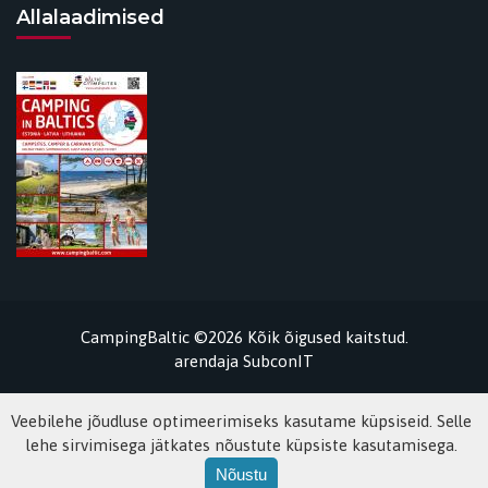
Allalaadimised
CampingBaltic ©2026 Kõik õigused kaitstud.
arendaja
SubconIT
Veebilehe jõudluse optimeerimiseks kasutame küpsiseid. Selle
lehe sirvimisega jätkates nõustute küpsiste kasutamisega.
Nõustu