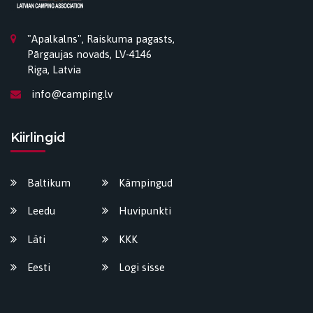
"Apalkalns", Raiskuma pagasts,
Pārgaujas novads, LV-4146
Riga, Latvia
info@camping.lv
Kiirlingid
Baltikum
Kämpingud
Leedu
Huvipunkti
Läti
KKK
Eesti
Logi sisse