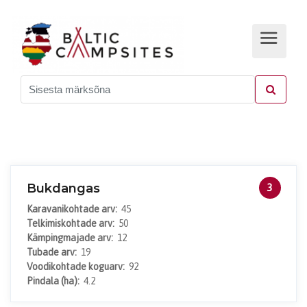
Bukdangas
3
Karavanikohtade arv:
45
Telkimiskohtade arv:
50
Kämpingmajade arv:
12
Tubade arv:
19
Voodikohtade koguarv:
92
Pindala (ha):
4.2