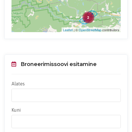
2
Leaflet
| ©
OpenStreetMap
contributors
Broneerimissoovi esitamine
Alates
Kuni