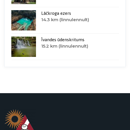
Lāčkroga ezers
14.3 km (linnulennult)
Īvandes ūdenskritums
15.2 km (linnulennult)