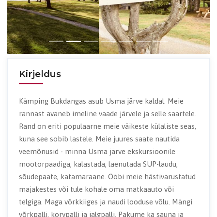
Kirjeldus
Kämping Bukdangas asub Usma järve kaldal. Meie
rannast avaneb imeline vaade järvele ja selle saartele.
Rand on eriti populaarne meie väikeste külaliste seas,
kuna see sobib lastele. Meie juures saate nautida
veemõnusid - minna Usma järve ekskursioonile
mootorpaadiga, kalastada, laenutada SUP-laudu,
sõudepaate, katamaraane. Ööbi meie hästivarustatud
majakestes või tule kohale oma matkaauto või
telgiga. Maga võrkkiiges ja naudi looduse võlu. Mängi
võrkpalli, korvpalli ja jalgpalli. Pakume ka sauna ja