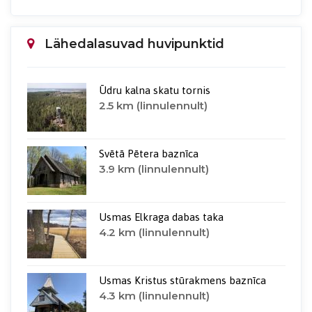
Lähedalasuvad huvipunktid
Ūdru kalna skatu tornis
2.5 km (linnulennult)
Svētā Pētera baznīca
3.9 km (linnulennult)
Usmas Elkraga dabas taka
4.2 km (linnulennult)
Usmas Kristus stūrakmens baznīca
4.3 km (linnulennult)