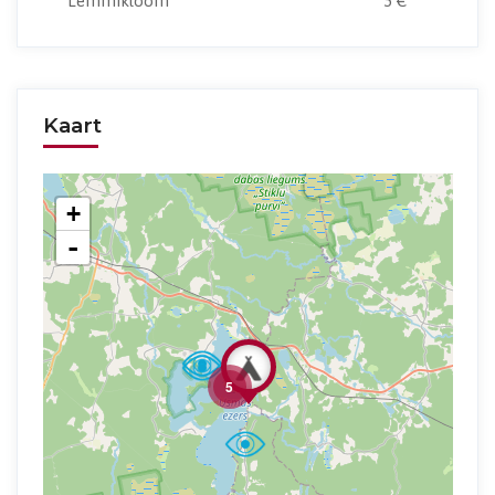
Lemmikloom
5 €
Kaart
+
-
5