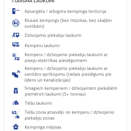
TŪRISMA LAUKUMI
Apsargāta / iežogota kempinga teritorija
Klusais kempings (bez mūzikas, bez skaļām
svinībām)
Dzīvojamo piekabju laukumi
Kemperu laukumi
Kemperu / dzīvojamo piekabju laukumi ar
pieeju elektrības pieslēgumiem
Kemperu / dzīvojamo piekabju laukumi ar
sanitāro aprīkojumu (tiešais pieslēgums pie
ūdens un kanalizācijas)
Smagiem kemperiem / dzīvojamām piekabēm
piemēroti laukumi (5+ tonnas)
Telšu laukumi
Telšu zona atsevišķi no kemperu / dzīvojamo
piekabju zonas
Kempinga mājiņas