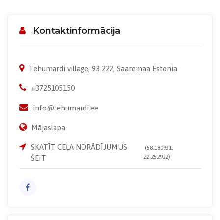
Kontaktinformācija
Tehumardi village, 93 222, Saaremaa Estonia
+3725105150
info@tehumardi.ee
Mājaslapa
SKATĪT CEĻA NORĀDĪJUMUS
(58.180931,
22.252922)
ŠEIT