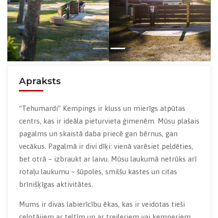
Apraksts
“Tehumardi” Kempings ir kluss un mierīgs atpūtas
centrs, kas ir ideāla pieturvieta ģimenēm. Mūsu plašais
pagalms un skaistā daba priecē gan bērnus, gan
vecākus. Pagalmā ir divi dīķi: vienā varēsiet peldēties,
bet otrā – izbraukt ar laivu. Mūsu laukumā netrūks arī
rotaļu laukumu – šūpoles, smilšu kastes un citas
brīnišķīgas aktivitātes.
Mums ir divas labierīcību ēkas, kas ir veidotas tieši
ceļotājiem ar teltīm un ar treileriem vai kemperiem.