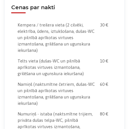
Cenas par nakti
Kempera / treilera vieta
(2 cilvēki,
30 €
elektrība, ūdens, iztukšošana, dušas-WC
un pilnībā aprīkotas virtuves
izmantošana, grilēšana un ugunskura
iekuršana)
Telts vieta
(dušas-WC un pilnībā
10 €
aprīkotas virtuves izmantošana,
grilēšana un ugunskura iekuršana)
Namiņš
(naktsmītne četriem, dušas-WC
60 €
un pilnībā aprīkotas virtuves
izmantošana, grilēšana un ugunskura
iekuršana)
Numuriņš - istaba
(naktsmītne trijiem,
80 €
privāta dušas telpa-WC, pilnībā
aprīkotas virtuves izmantošana,