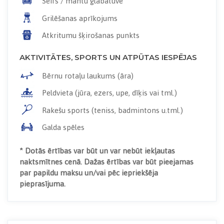
Seifs / mantu glabātuve
Grilēšanas aprīkojums
Atkritumu šķirošanas punkts
AKTIVITĀTES, SPORTS UN ATPŪTAS IESPĒJAS
Bērnu rotaļu laukums (āra)
Peldvieta (jūra, ezers, upe, dīķis vai tml.)
Rakešu sports (teniss, badmintons u.tml.)
Galda spēles
* Dotās ērtības var būt un var nebūt iekļautas
naktsmītnes cenā. Dažas ērtības var būt pieejamas
par papildu maksu un/vai pēc iepriekšēja
pieprasījuma.