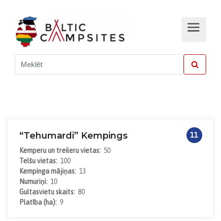
“Tehumardi” Kempings
11
Kemperu un treileru vietas:
50
Telšu vietas:
100
Kempinga mājiņas:
13
Numuriņi:
10
Gultasvietu skaits:
80
Platība (ha):
9