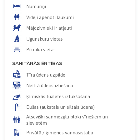
Numuriņi
Vidēji apēnoti laukumi
Mājdzīvnieki ir atļauti
Ugunskuru vietas
Piknika vietas
SANITĀRĀS ĒRTĪBAS
Tīra ūdens uzpilde
Netīrā ūdens izliešana
Ķīmiskās tualetes iztukšošana
Dušas (aukstais un siltais ūdens)
Atsevišķi sanmezglu bloki vīriešiem un
sievietēm
Privātā / ģimenes vannasistaba