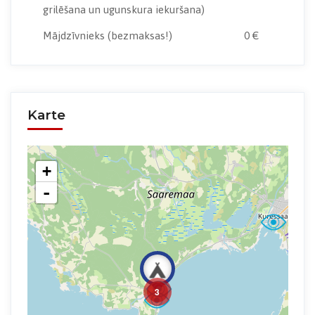
grilēšana un ugunskura iekuršana)
Mājdzīvnieks
(bezmaksas!)
0 €
Karte
+
-
3