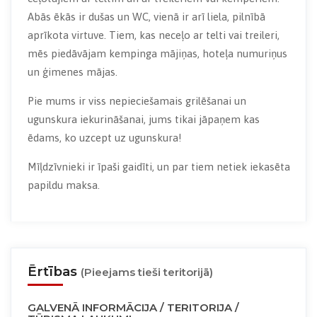
Abās ēkās ir dušas un WC, vienā ir arī liela, pilnībā
aprīkota virtuve. Tiem, kas neceļo ar telti vai treileri,
mēs piedāvājam kempinga mājiņas, hoteļa numuriņus
un ģimenes mājas.
Pie mums ir viss nepieciešamais grilēšanai un
ugunskura iekurināšanai, jums tikai jāpaņem kas
ēdams, ko uzcept uz ugunskura!
Mīļdzīvnieki ir īpaši gaidīti, un par tiem netiek iekasēta
papildu maksa.
Ērtības
(Pieejams tieši teritorijā)
GALVENĀ INFORMĀCIJA / TERITORIJA /